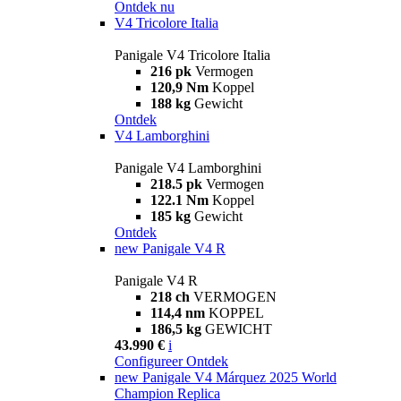
Ontdek nu
V4 Tricolore Italia
Panigale V4 Tricolore Italia
216 pk
Vermogen
120,9 Nm
Koppel
188 kg
Gewicht
Ontdek
V4 Lamborghini
Panigale V4 Lamborghini
218.5 pk
Vermogen
122.1 Nm
Koppel
185 kg
Gewicht
Ontdek
new
Panigale V4 R
Panigale V4 R
218 ch
VERMOGEN
114,4 nm
KOPPEL
186,5 kg
GEWICHT
43.990 €
i
Configureer
Ontdek
new
Panigale V4 Márquez 2025 World
Champion Replica