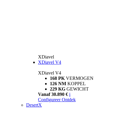
XDiavel
XDiavel V4
XDiavel V4
168 PK
VERMOGEN
126 NM
KOPPEL
229 KG
GEWICHT
Vanaf 30.890 €
i
Configureer
Ontdek
DesertX