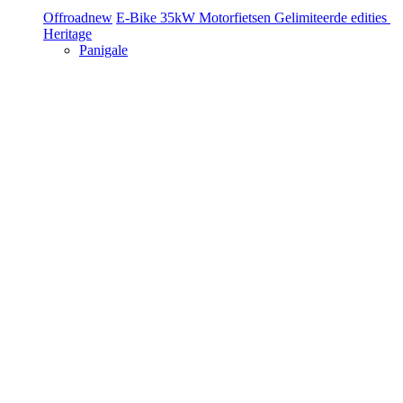
Offroad
new
E-Bike
35kW Motorfietsen
Gelimiteerde edities
Heritage
Panigale