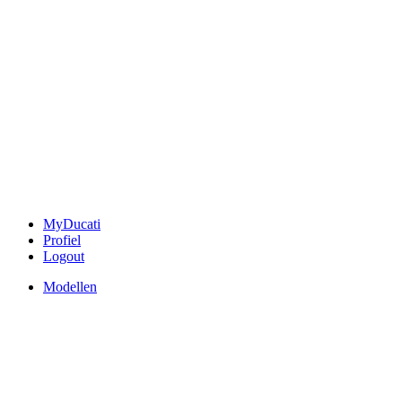
MyDucati
Profiel
Logout
Modellen