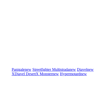
Panigale
new
Streetfighter
Multistrada
new
Diavel
new
XDiavel
DesertX
Monster
new
Hypermotard
new