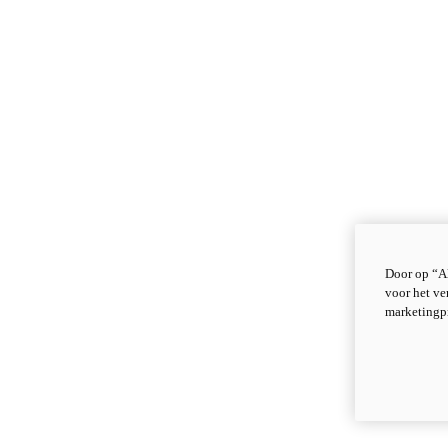
Door op “Al
voor het ve
marketingp