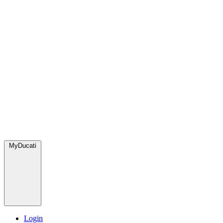
MyDucati
Login