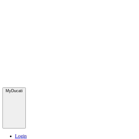
MyDucati
Login