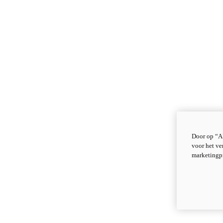
Door op “Al
voor het ve
marketingp