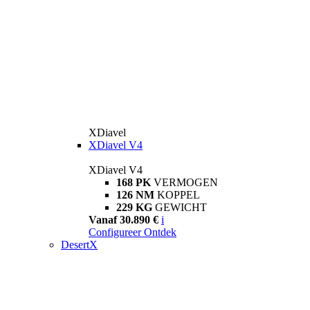
XDiavel
XDiavel V4
XDiavel V4
168 PK
VERMOGEN
126 NM
KOPPEL
229 KG
GEWICHT
Vanaf 30.890 €
i
Configureer
Ontdek
DesertX