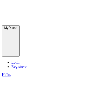
MyDucati
Login
Registreren
Hello,