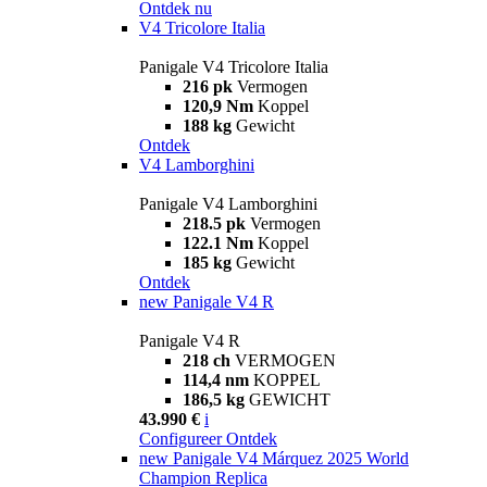
Ontdek nu
V4 Tricolore Italia
Panigale V4 Tricolore Italia
216 pk
Vermogen
120,9 Nm
Koppel
188 kg
Gewicht
Ontdek
V4 Lamborghini
Panigale V4 Lamborghini
218.5 pk
Vermogen
122.1 Nm
Koppel
185 kg
Gewicht
Ontdek
new
Panigale V4 R
Panigale V4 R
218 ch
VERMOGEN
114,4 nm
KOPPEL
186,5 kg
GEWICHT
43.990 €
i
Configureer
Ontdek
new
Panigale V4 Márquez 2025 World
Champion Replica