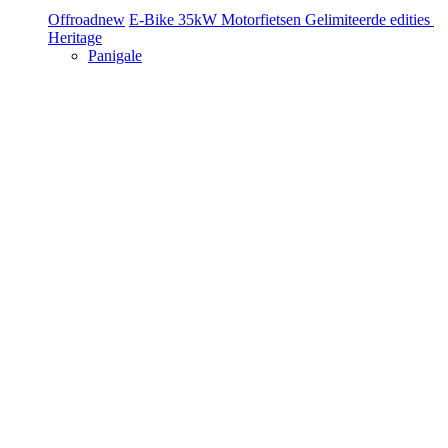
Offroad
new
E-Bike
35kW Motorfietsen
Gelimiteerde edities
Heritage
Panigale