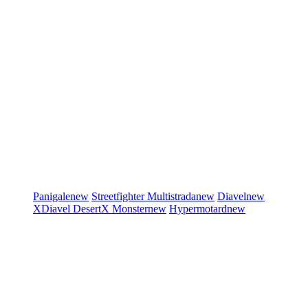
Panigale
new
Streetfighter
Multistrada
new
Diavel
new
XDiavel
DesertX
Monster
new
Hypermotard
new