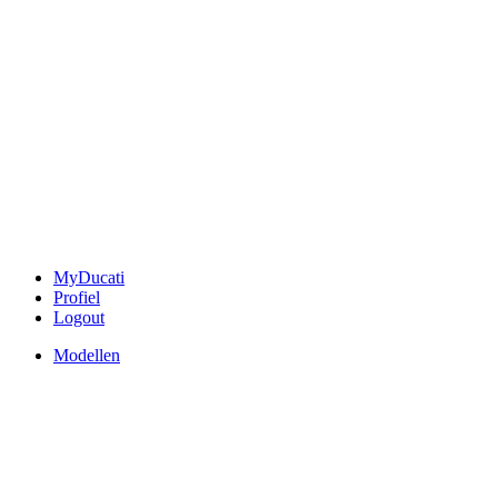
MyDucati
Profiel
Logout
Modellen