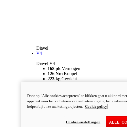
Diavel
V4
Diavel V4
168 pk
Vermogen
126 Nm
Koppel
223 kg
Gewicht
Vanaf 28.990 €
i
Configureer
Ontdek meer
new
V4 RS
Door op “Alle cookies accepteren” te klikken gaat u akkoord me
apparaat voor het verbeteren van websitenavigatie, het analyser
Diavel V4 RS
helpen bij onze marketingprojecten.
Cookie policy
182 pk
VERMOGEN
120 Nm
KOPPEL
220 kg
GEWICHT
Cookie-instellingen
ALLE C
Vanaf 40.590 €
i