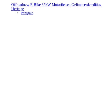
Offroad
new
E-Bike
35kW Motorfietsen
Gelimiteerde edities
Heritage
Panigale