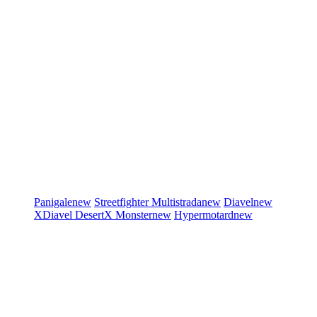
Panigale
new
Streetfighter
Multistrada
new
Diavel
new
XDiavel
DesertX
Monster
new
Hypermotard
new