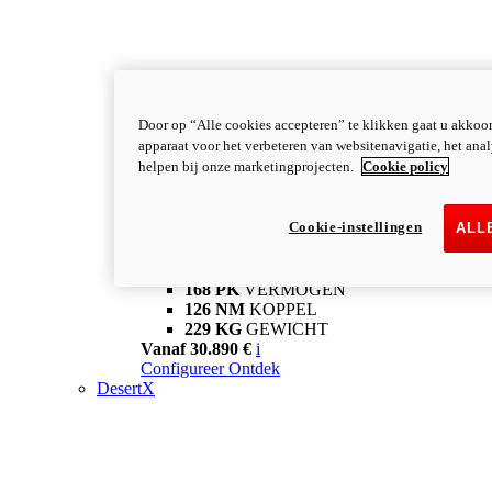
Door op “Alle cookies accepteren” te klikken gaat u akkoo
apparaat voor het verbeteren van websitenavigatie, het ana
helpen bij onze marketingprojecten.
Cookie policy
XDiavel
Cookie-instellingen
ALL
XDiavel V4
XDiavel V4
168 PK
VERMOGEN
126 NM
KOPPEL
229 KG
GEWICHT
Vanaf 30.890 €
i
Configureer
Ontdek
DesertX