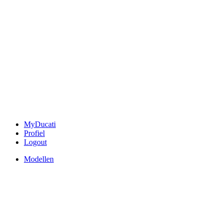
MyDucati
Profiel
Logout
Modellen