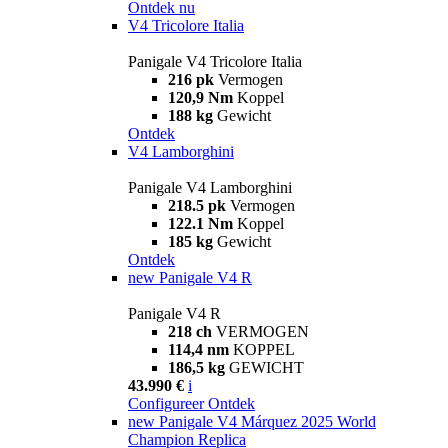
Ontdek nu
V4 Tricolore Italia
Panigale V4 Tricolore Italia
216 pk
Vermogen
120,9 Nm
Koppel
188 kg
Gewicht
Ontdek
V4 Lamborghini
Panigale V4 Lamborghini
218.5 pk
Vermogen
122.1 Nm
Koppel
185 kg
Gewicht
Ontdek
new
Panigale V4 R
Panigale V4 R
218 ch
VERMOGEN
114,4 nm
KOPPEL
186,5 kg
GEWICHT
43.990 €
i
Configureer
Ontdek
new
Panigale V4 Márquez 2025 World
Champion Replica