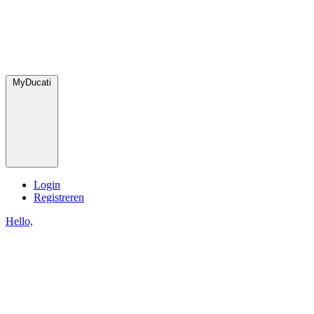
MyDucati
Login
Registreren
Hello,