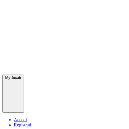
MyDucati
Accedi
Registrati