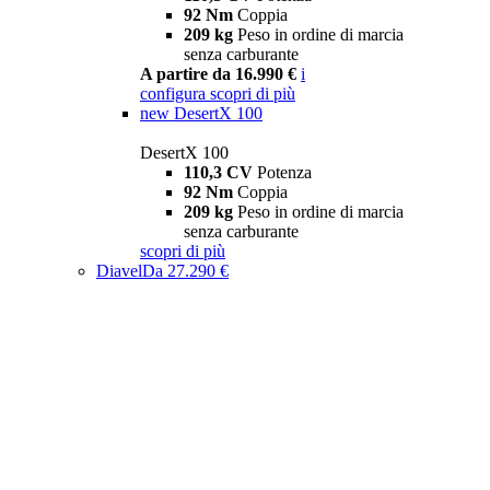
92 Nm
Coppia
209 kg
Peso in ordine di marcia
senza carburante
A partire da 16.990 €
i
configura
scopri di più
new
DesertX 100
DesertX 100
110,3 CV
Potenza
92 Nm
Coppia
209 kg
Peso in ordine di marcia
senza carburante
scopri di più
Diavel
Da 27.290 €