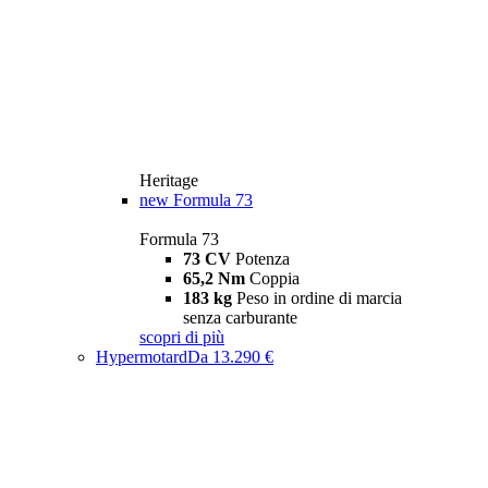
Heritage
new
Formula 73
Formula 73
73 CV
Potenza
65,2 Nm
Coppia
183 kg
Peso in ordine di marcia
senza carburante
scopri di più
Hypermotard
Da 13.290 €