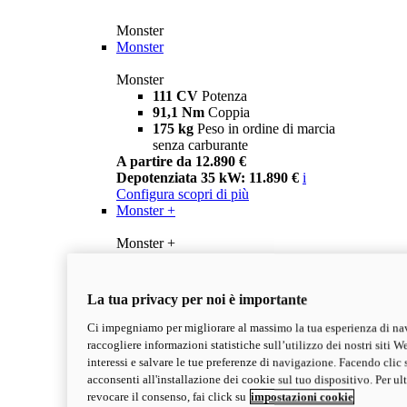
Monster
Monster
Monster
111 CV
Potenza
91,1 Nm
Coppia
175 kg
Peso in ordine di marcia
senza carburante
A partire da 12.890 €
Depotenziata 35 kW: 11.890 €
i
Configura
scopri di più
Monster +
Monster +
111 CV
Potenza
91,1 Nm
Coppia
175 kg
Peso in ordine di marcia
La tua privacy per noi è importante
senza carburante
A partire da 13.290 €
Ci impegniamo per migliorare al massimo la tua esperienza di na
Depotenziata 35 kW: 12.290 €
i
raccogliere informazioni statistiche sull’utilizzo dei nostri siti We
Configura
Scopri di più
interessi e salvare le tue preferenze di navigazione. Facendo clic 
new
Monster 100
acconsenti all'installazione dei cookie sul tuo dispositivo. Per u
revocare il consenso, fai click su
impostazioni cookie
Monster 100