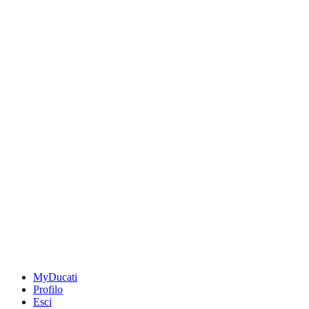
MyDucati
Profilo
Esci