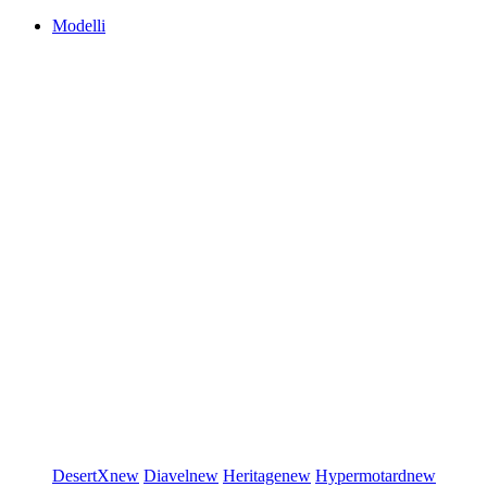
Modelli
DesertX
new
Diavel
new
Heritage
new
Hypermotard
new