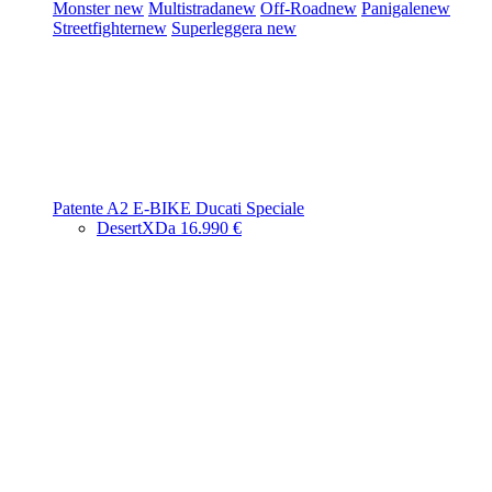
Monster
new
Multistrada
new
Off-Road
new
Panigale
new
Streetfighter
new
Superleggera
new
Patente A2
E-BIKE
Ducati Speciale
DesertX
Da 16.990 €