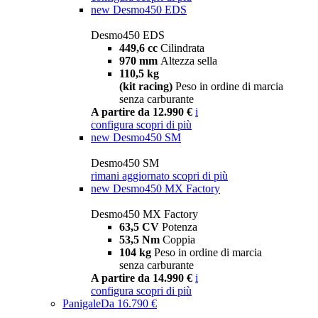
new
Desmo450 EDS
Desmo450 EDS
449,6 cc
Cilindrata
970 mm
Altezza sella
110,5 kg
(kit racing)
Peso in ordine di marcia
senza carburante
A partire da 12.990 €
i
configura
scopri di più
new
Desmo450 SM
Desmo450 SM
rimani aggiornato
scopri di più
new
Desmo450 MX Factory
Desmo450 MX Factory
63,5 CV
Potenza
53,5 Nm
Coppia
104 kg
Peso in ordine di marcia
senza carburante
A partire da 14.990 €
i
configura
scopri di più
Panigale
Da 16.790 €