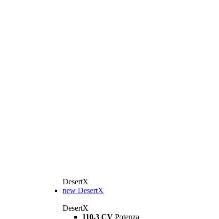
DesertX
new
DesertX
DesertX
110,3 CV
Potenza