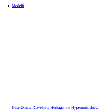
Modelli
DesertX
new
Diavel
new
Heritage
new
Hypermotard
new