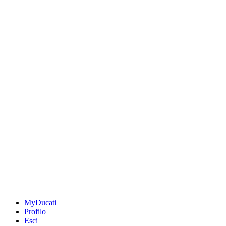
MyDucati
Profilo
Esci