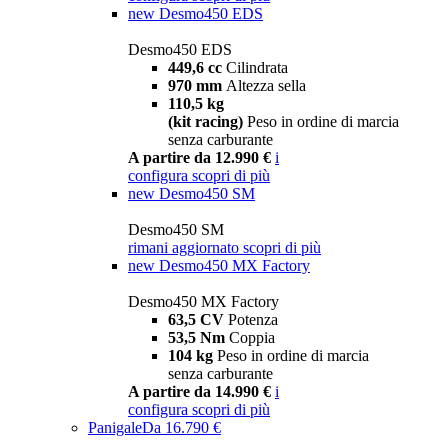
new
Desmo450 EDS
Desmo450 EDS
449,6 cc
Cilindrata
970 mm
Altezza sella
110,5 kg
(kit racing)
Peso in ordine di marcia
senza carburante
A partire da 12.990 €
i
configura
scopri di più
new
Desmo450 SM
Desmo450 SM
rimani aggiornato
scopri di più
new
Desmo450 MX Factory
Desmo450 MX Factory
63,5 CV
Potenza
53,5 Nm
Coppia
104 kg
Peso in ordine di marcia
senza carburante
A partire da 14.990 €
i
configura
scopri di più
Panigale
Da 16.790 €