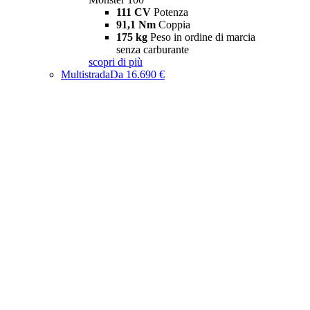
111 CV
Potenza
91,1 Nm
Coppia
175 kg
Peso in ordine di marcia
senza carburante
scopri di più
Multistrada
Da 16.690 €