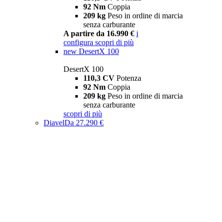
92 Nm
Coppia
209 kg
Peso in ordine di marcia
senza carburante
A partire da 16.990 €
i
configura
scopri di più
new
DesertX 100
DesertX 100
110,3 CV
Potenza
92 Nm
Coppia
209 kg
Peso in ordine di marcia
senza carburante
scopri di più
Diavel
Da 27.290 €