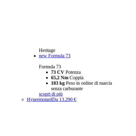
Heritage
new
Formula 73
Formula 73
73 CV
Potenza
65,2 Nm
Coppia
183 kg
Peso in ordine di marcia
senza carburante
scopri di più
Hypermotard
Da 13.290 €