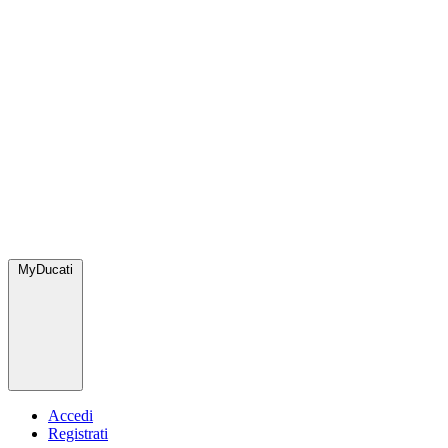
MyDucati
Accedi
Registrati