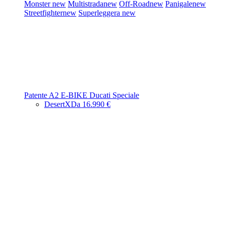
Monster
new
Multistrada
new
Off-Road
new
Panigale
new
Streetfighter
new
Superleggera
new
Patente A2
E-BIKE
Ducati Speciale
DesertX
Da 16.990 €