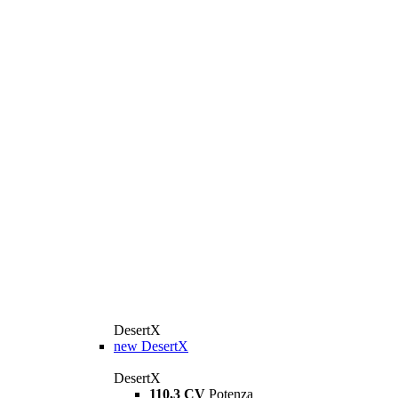
DesertX
new
DesertX
DesertX
110,3 CV
Potenza