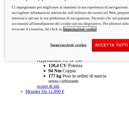
Ci impegniamo per migliorare al massimo la tua esperienza di navigazione.
Hypermotard V2 SP
raccogliere informazioni statistiche sull’utilizzo dei nostri siti Web, proporti
120,4 CV
Potenza
interessi e salvare le tue preferenze di navigazione. Facendo clic sul pulsant
94 Nm
Coppia
acconsenti all'installazione dei cookie sul tuo dispositivo. Per ulteriori in
177 kg
Peso in ordine di marcia
revocare il consenso, fai click su
impostazioni cookie
senza carburante
A partire da 19.890 €
Depotenziata 35 kW: 18.890 €
i
configura
scopri di più
Impostazioni cookie
ACCETTA TUTTI
new
V2 SP 100
Hypermotard V2 SP 100
120,4 CV
Potenza
94 Nm
Coppia
177 kg
Peso in ordine di marcia
senza carburante
scopri di più
Monster
Da 12.890 €