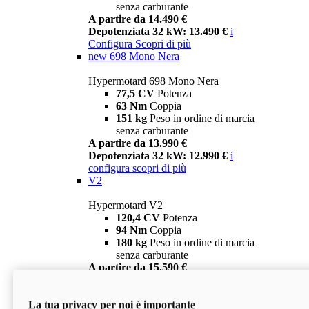
senza carburante
A partire da 14.490 €
Depotenziata 32 kW: 13.490 €
i
Configura
Scopri di più
new
698 Mono Nera
Hypermotard 698 Mono Nera
77,5 CV
Potenza
63 Nm
Coppia
151 kg
Peso in ordine di marcia
senza carburante
A partire da 13.990 €
Depotenziata 32 kW: 12.990 €
i
configura
scopri di più
V2
Hypermotard V2
120,4 CV
Potenza
94 Nm
Coppia
180 kg
Peso in ordine di marcia
senza carburante
A partire da 15.590 €
Depotenziata 35 kW: 14.590 €
i
configura
scopri di più
La tua privacy per noi è importante
V2 SP