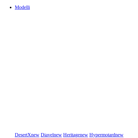
Modelli
DesertX
new
Diavel
new
Heritage
new
Hypermotard
new