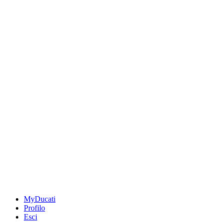
MyDucati
Profilo
Esci