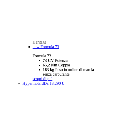
Heritage
new
Formula 73
Formula 73
73 CV
Potenza
65,2 Nm
Coppia
183 kg
Peso in ordine di marcia
senza carburante
scopri di più
Hypermotard
Da 13.290 €