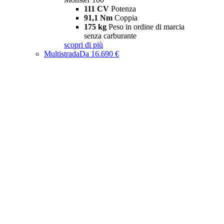
111 CV
Potenza
91,1 Nm
Coppia
175 kg
Peso in ordine di marcia
senza carburante
scopri di più
Multistrada
Da 16.690 €