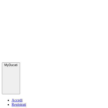
MyDucati
Accedi
Registrati