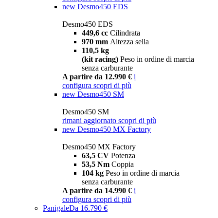
new
Desmo450 EDS
Desmo450 EDS
449,6 cc
Cilindrata
970 mm
Altezza sella
110,5 kg
(kit racing)
Peso in ordine di marcia
senza carburante
A partire da 12.990 €
i
configura
scopri di più
new
Desmo450 SM
Desmo450 SM
rimani aggiornato
scopri di più
new
Desmo450 MX Factory
Desmo450 MX Factory
63,5 CV
Potenza
53,5 Nm
Coppia
104 kg
Peso in ordine di marcia
senza carburante
A partire da 14.990 €
i
configura
scopri di più
Panigale
Da 16.790 €