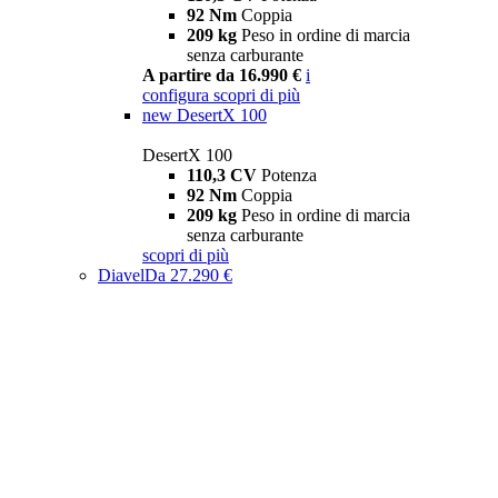
92 Nm
Coppia
209 kg
Peso in ordine di marcia
senza carburante
A partire da 16.990 €
i
configura
scopri di più
new
DesertX 100
DesertX 100
110,3 CV
Potenza
92 Nm
Coppia
209 kg
Peso in ordine di marcia
senza carburante
scopri di più
Diavel
Da 27.290 €