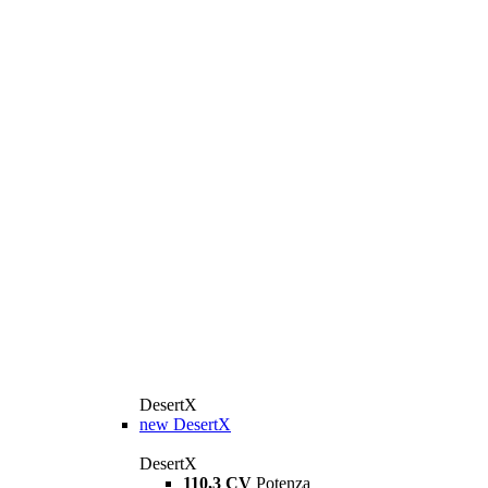
DesertX
new
DesertX
DesertX
110,3 CV
Potenza