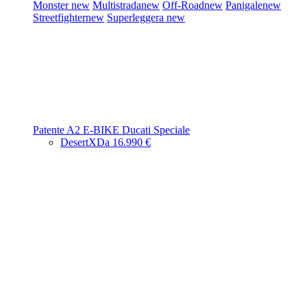
Monster
new
Multistrada
new
Off-Road
new
Panigale
new
Streetfighter
new
Superleggera
new
Patente A2
E-BIKE
Ducati Speciale
DesertX
Da 16.990 €