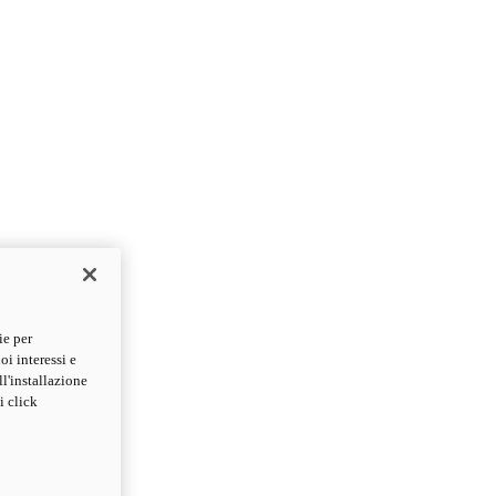
ie per
oi interessi e
ll'installazione
i click