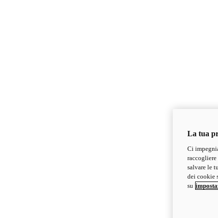
La tua pr
Ci impegnia
raccogliere 
salvare le t
dei cookie s
su
imposta