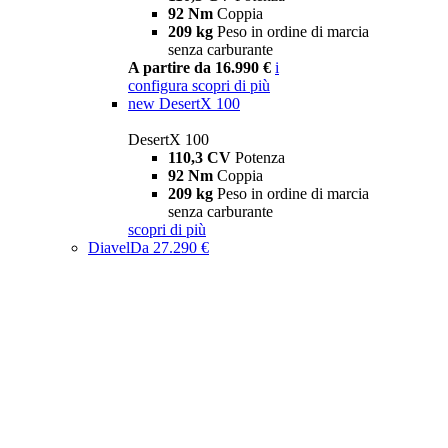
92 Nm
Coppia
209 kg
Peso in ordine di marcia
senza carburante
A partire da 16.990 €
i
configura
scopri di più
new
DesertX 100
DesertX 100
110,3 CV
Potenza
92 Nm
Coppia
209 kg
Peso in ordine di marcia
senza carburante
scopri di più
Diavel
Da 27.290 €