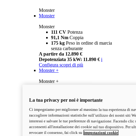
Monster
Monster
Monster
111 CV
Potenza
91,1 Nm
Coppia
175 kg
Peso in ordine di marcia
senza carburante
A partire da 12.890 €
Depotenziata 35 kW: 11.890 €
i
Configura
scopri di più
Monster +
Monster +
111 CV
Potenza
91,1 Nm
Coppia
175 kg
Peso in ordine di marcia
La tua privacy per noi è importante
senza carburante
A partire da 13.290 €
Ci impegniamo per migliorare al massimo la tua esperienza di na
Depotenziata 35 kW: 12.290 €
i
raccogliere informazioni statistiche sull’utilizzo dei nostri siti We
Configura
Scopri di più
interessi e salvare le tue preferenze di navigazione. Facendo clic 
new
Monster 100
acconsenti all'installazione dei cookie sul tuo dispositivo. Per u
revocare il consenso, fai click su
impostazioni cookie
Monster 100