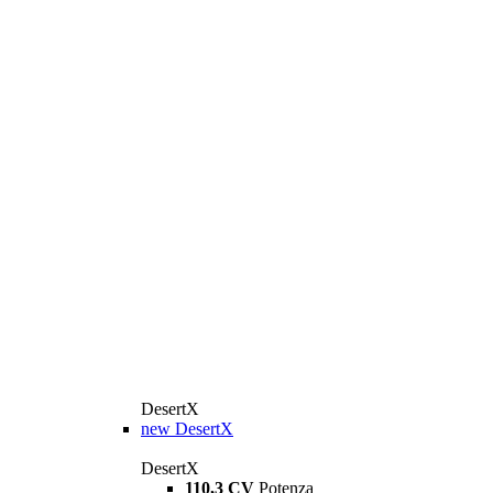
DesertX
new
DesertX
DesertX
110,3 CV
Potenza