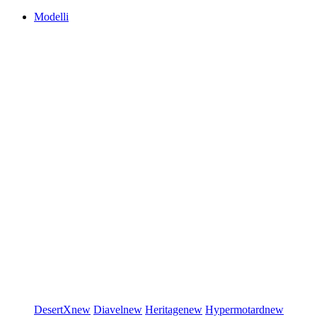
Modelli
DesertX
new
Diavel
new
Heritage
new
Hypermotard
new