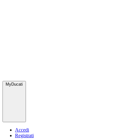
MyDucati
Accedi
Registrati