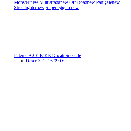
Monster
new
Multistrada
new
Off-Road
new
Panigale
new
Streetfighter
new
Superleggera
new
Patente A2
E-BIKE
Ducati Speciale
DesertX
Da 16.990 €