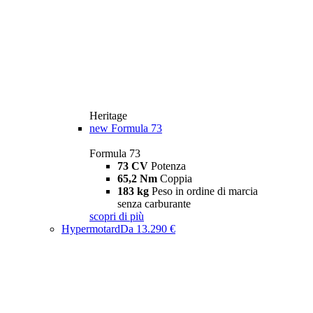
Heritage
new
Formula 73
Formula 73
73 CV
Potenza
65,2 Nm
Coppia
183 kg
Peso in ordine di marcia
senza carburante
scopri di più
Hypermotard
Da 13.290 €