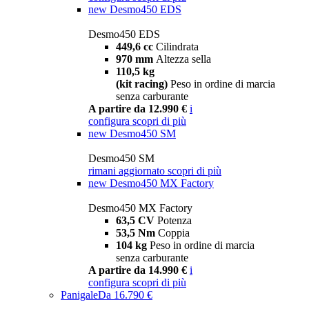
new
Desmo450 EDS
Desmo450 EDS
449,6 cc
Cilindrata
970 mm
Altezza sella
110,5 kg
(kit racing)
Peso in ordine di marcia
senza carburante
A partire da 12.990 €
i
configura
scopri di più
new
Desmo450 SM
Desmo450 SM
rimani aggiornato
scopri di più
new
Desmo450 MX Factory
Desmo450 MX Factory
63,5 CV
Potenza
53,5 Nm
Coppia
104 kg
Peso in ordine di marcia
senza carburante
A partire da 14.990 €
i
configura
scopri di più
Panigale
Da 16.790 €