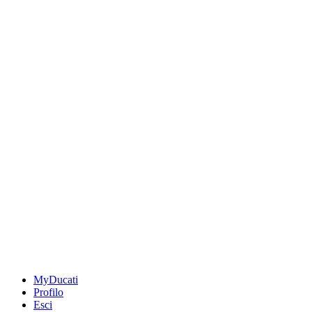
MyDucati
Profilo
Esci