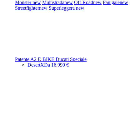
Monster
new
Multistrada
new
Off-Road
new
Panigale
new
Streetfighter
new
Superleggera
new
Patente A2
E-BIKE
Ducati Speciale
DesertX
Da 16.990 €