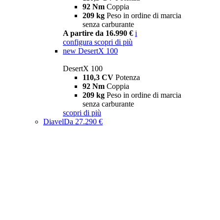
92 Nm
Coppia
209 kg
Peso in ordine di marcia
senza carburante
A partire da 16.990 €
i
configura
scopri di più
new
DesertX 100
DesertX 100
110,3 CV
Potenza
92 Nm
Coppia
209 kg
Peso in ordine di marcia
senza carburante
scopri di più
Diavel
Da 27.290 €