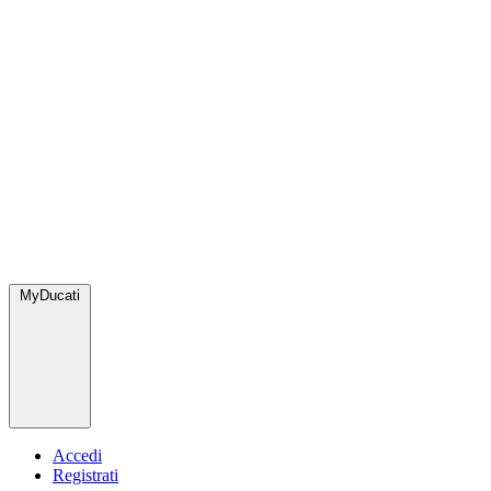
MyDucati
Accedi
Registrati