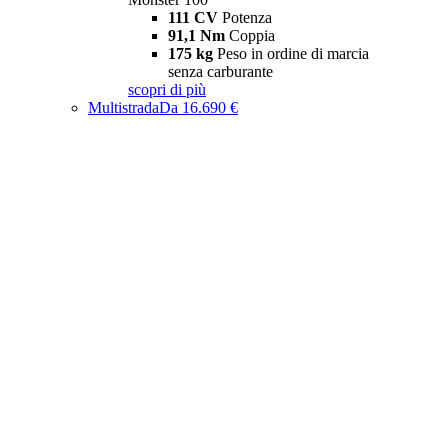
111 CV
Potenza
91,1 Nm
Coppia
175 kg
Peso in ordine di marcia
senza carburante
scopri di più
Multistrada
Da 16.690 €