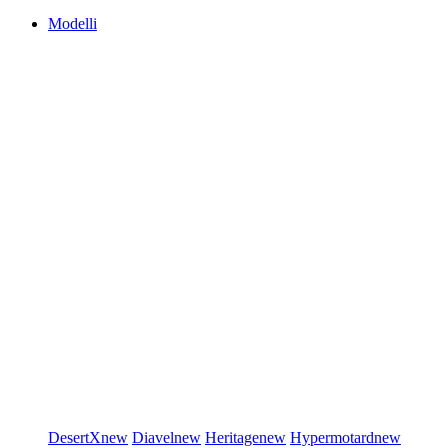
Modelli
DesertX
new
Diavel
new
Heritage
new
Hypermotard
new