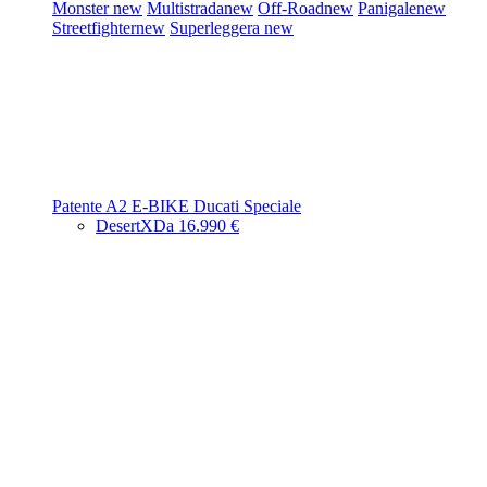
Monster
new
Multistrada
new
Off-Road
new
Panigale
new
Streetfighter
new
Superleggera
new
Patente A2
E-BIKE
Ducati Speciale
DesertX
Da 16.990 €