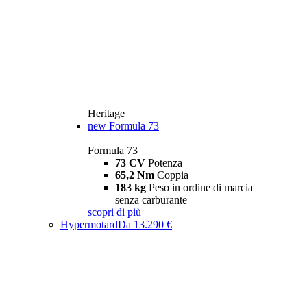
Heritage
new
Formula 73
Formula 73
73 CV
Potenza
65,2 Nm
Coppia
183 kg
Peso in ordine di marcia
senza carburante
scopri di più
Hypermotard
Da 13.290 €