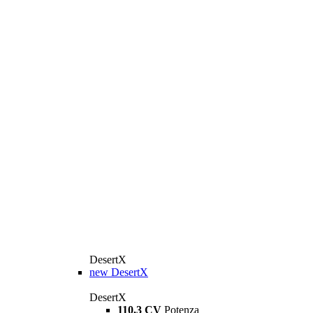
DesertX
new
DesertX
DesertX
110,3 CV
Potenza