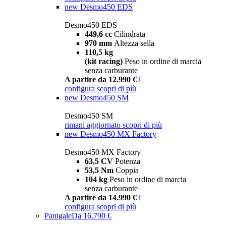
new
Desmo450 EDS
Desmo450 EDS
449,6 cc
Cilindrata
970 mm
Altezza sella
110,5 kg
(kit racing)
Peso in ordine di marcia
senza carburante
A partire da 12.990 €
i
configura
scopri di più
new
Desmo450 SM
Desmo450 SM
rimani aggiornato
scopri di più
new
Desmo450 MX Factory
Desmo450 MX Factory
63,5 CV
Potenza
53,5 Nm
Coppia
104 kg
Peso in ordine di marcia
senza carburante
A partire da 14.990 €
i
configura
scopri di più
Panigale
Da 16.790 €