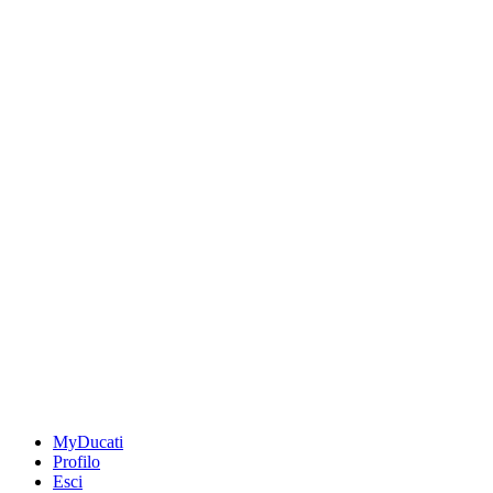
MyDucati
Profilo
Esci