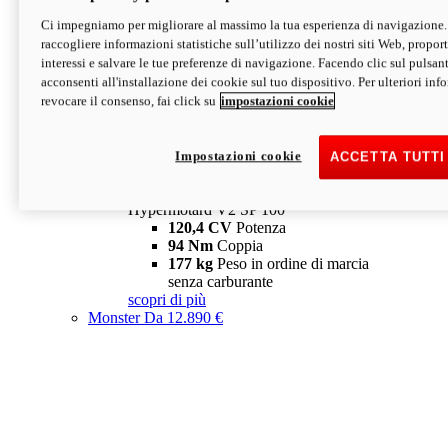
Ci impegniamo per migliorare al massimo la tua esperienza di navigazione.
Hypermotard V2 SP
raccogliere informazioni statistiche sull’utilizzo dei nostri siti Web, proporti
120,4 CV
Potenza
interessi e salvare le tue preferenze di navigazione. Facendo clic sul pulsant
94 Nm
Coppia
acconsenti all'installazione dei cookie sul tuo dispositivo. Per ulteriori in
177 kg
Peso in ordine di marcia
revocare il consenso, fai click su
impostazioni cookie
senza carburante
A partire da 19.890 €
Depotenziata 35 kW: 18.890 €
i
configura
scopri di più
Impostazioni cookie
ACCETTA TUTTI
new
V2 SP 100
Hypermotard V2 SP 100
120,4 CV
Potenza
94 Nm
Coppia
177 kg
Peso in ordine di marcia
senza carburante
scopri di più
Monster
Da 12.890 €