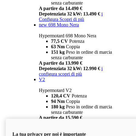
senza carburante
A partire da 14.490 €
Depotenziata 32 kW: 13.490 €
i
Configura
Scopri di più
new
698 Mono Nera
Hypermotard 698 Mono Nera
77,5 CV
Potenza
63 Nm
Coppia
151 kg
Peso in ordine di marcia
senza carburante
A partire da 13.990 €
Depotenziata 32 kW: 12.990 €
i
configura
scopri di più
V2
Hypermotard V2
120,4 CV
Potenza
94 Nm
Coppia
180 kg
Peso in ordine di marcia
senza carburante
A partire da 15.590 €
Depotenziata 35 kW: 14.590 €
i
configura
scopri di più
La tua privacy per noi è importante
V2 SP