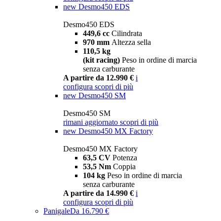
new
Desmo450 EDS
Desmo450 EDS
449,6 cc
Cilindrata
970 mm
Altezza sella
110,5 kg
(kit racing)
Peso in ordine di marcia
senza carburante
A partire da 12.990 €
i
configura
scopri di più
new
Desmo450 SM
Desmo450 SM
rimani aggiornato
scopri di più
new
Desmo450 MX Factory
Desmo450 MX Factory
63,5 CV
Potenza
53,5 Nm
Coppia
104 kg
Peso in ordine di marcia
senza carburante
A partire da 14.990 €
i
configura
scopri di più
Panigale
Da 16.790 €