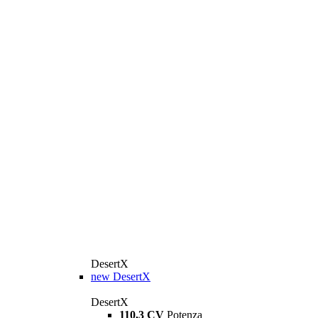
DesertX
new
DesertX
DesertX
110,3 CV
Potenza