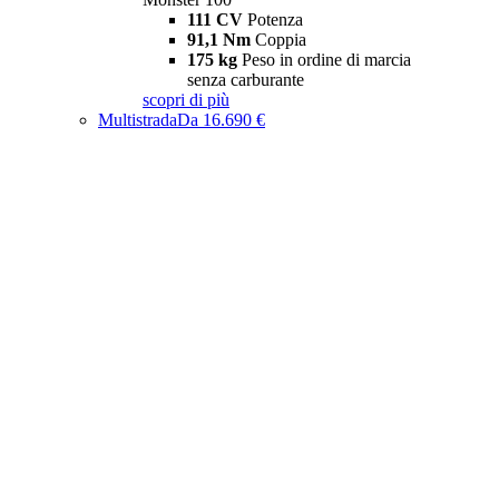
111 CV
Potenza
91,1 Nm
Coppia
175 kg
Peso in ordine di marcia
senza carburante
scopri di più
Multistrada
Da 16.690 €