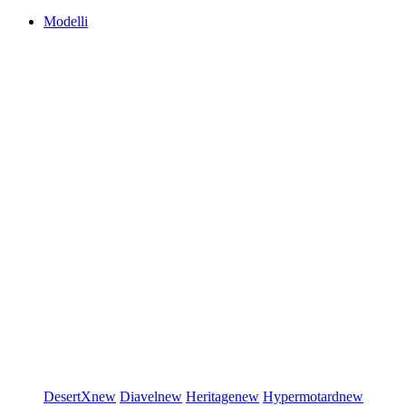
Modelli
DesertX
new
Diavel
new
Heritage
new
Hypermotard
new