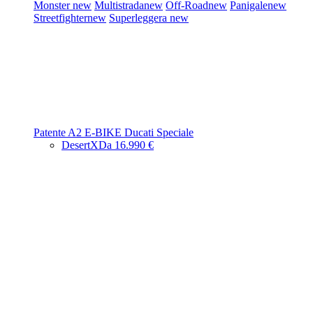
Monster
new
Multistrada
new
Off-Road
new
Panigale
new
Streetfighter
new
Superleggera
new
Patente A2
E-BIKE
Ducati Speciale
DesertX
Da 16.990 €