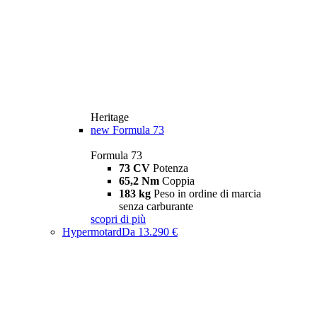
Heritage
new
Formula 73
Formula 73
73 CV
Potenza
65,2 Nm
Coppia
183 kg
Peso in ordine di marcia
senza carburante
scopri di più
Hypermotard
Da 13.290 €