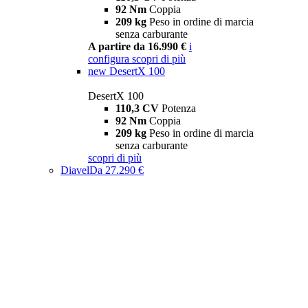
92 Nm
Coppia
209 kg
Peso in ordine di marcia
senza carburante
A partire da 16.990 €
i
configura
scopri di più
new
DesertX 100
DesertX 100
110,3 CV
Potenza
92 Nm
Coppia
209 kg
Peso in ordine di marcia
senza carburante
scopri di più
Diavel
Da 27.290 €