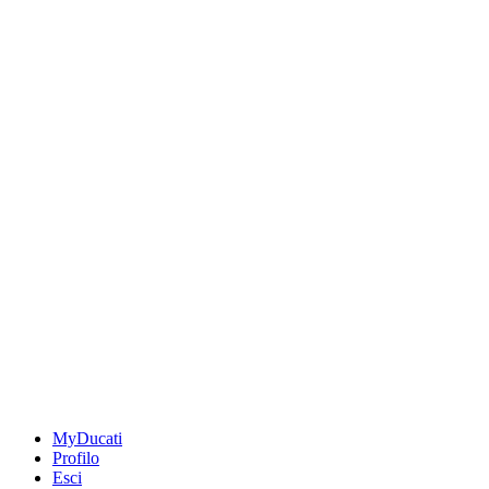
MyDucati
Profilo
Esci