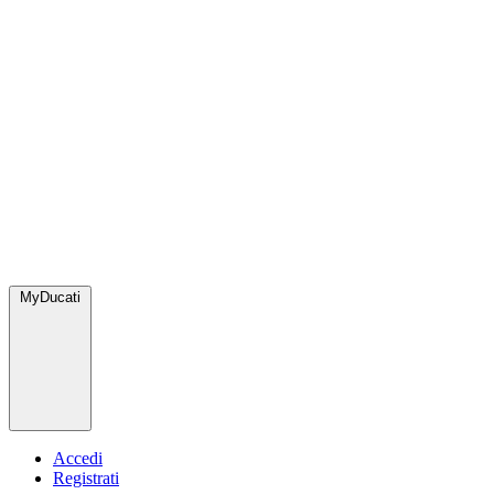
MyDucati
Accedi
Registrati