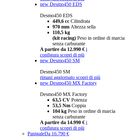
new
Desmo450 EDS
Desmo450 EDS
449,6 cc
Cilindrata
970 mm
Altezza sella
110,5 kg
(kit racing)
Peso in ordine di marcia
senza carburante
A partire da 12.990 €
i
configura
scopri di più
new
Desmo450 SM
Desmo450 SM
rimani aggiornato
scopri di più
new
Desmo450 MX Factory
Desmo450 MX Factory
63,5 CV
Potenza
53,5 Nm
Coppia
104 kg
Peso in ordine di marcia
senza carburante
A partire da 14.990 €
i
configura
scopri di più
Panigale
Da 16.790 €