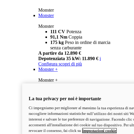
Monster
Monster
Monster
111 CV
Potenza
91,1 Nm
Coppia
175 kg
Peso in ordine di marcia
senza carburante
A partire da 12.890 €
Depotenziata 35 kW: 11.890 €
i
Configura
scopri di più
Monster +
Monster +
111 CV
Potenza
91,1 Nm
Coppia
175 kg
Peso in ordine di marcia
La tua privacy per noi è importante
senza carburante
A partire da 13.290 €
Ci impegniamo per migliorare al massimo la tua esperienza di na
Depotenziata 35 kW: 12.290 €
i
raccogliere informazioni statistiche sull’utilizzo dei nostri siti We
Configura
Scopri di più
interessi e salvare le tue preferenze di navigazione. Facendo clic 
new
Monster 100
acconsenti all'installazione dei cookie sul tuo dispositivo. Per u
revocare il consenso, fai click su
impostazioni cookie
Monster 100