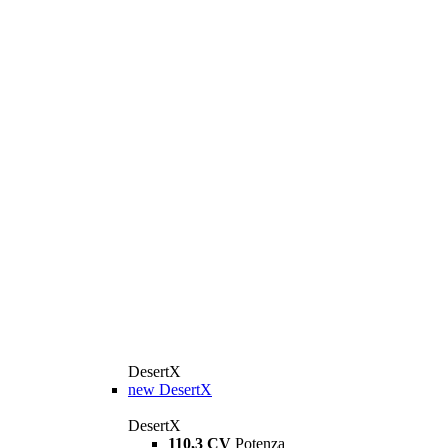
DesertX
new
DesertX
DesertX
110,3 CV
Potenza