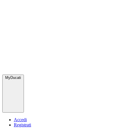
MyDucati
Accedi
Registrati