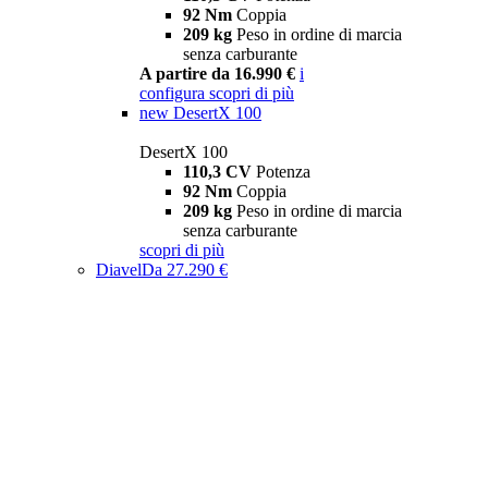
92 Nm
Coppia
209 kg
Peso in ordine di marcia
senza carburante
A partire da 16.990 €
i
configura
scopri di più
new
DesertX 100
DesertX 100
110,3 CV
Potenza
92 Nm
Coppia
209 kg
Peso in ordine di marcia
senza carburante
scopri di più
Diavel
Da 27.290 €