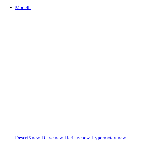
Modelli
DesertX
new
Diavel
new
Heritage
new
Hypermotard
new