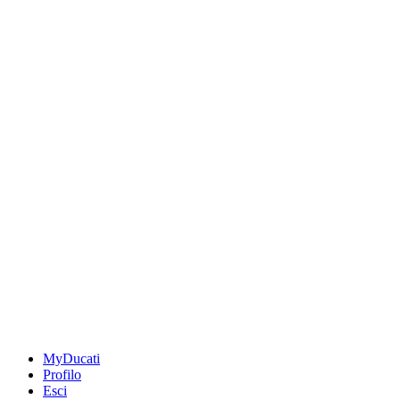
MyDucati
Profilo
Esci