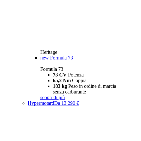
Heritage
new
Formula 73
Formula 73
73 CV
Potenza
65,2 Nm
Coppia
183 kg
Peso in ordine di marcia
senza carburante
scopri di più
Hypermotard
Da 13.290 €