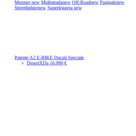
Monster
new
Multistrada
new
Off-Road
new
Panigale
new
Streetfighter
new
Superleggera
new
Patente A2
E-BIKE
Ducati Speciale
DesertX
Da 16.990 €