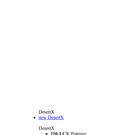
DesertX
new
DesertX
DesertX
110,3 CV
Potenza