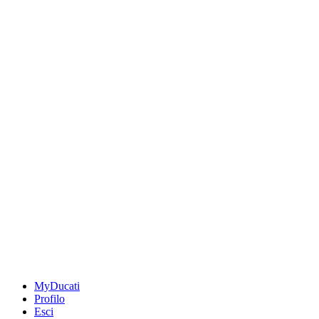
MyDucati
Profilo
Esci