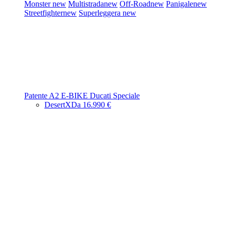
Monster
new
Multistrada
new
Off-Road
new
Panigale
new
Streetfighter
new
Superleggera
new
Patente A2
E-BIKE
Ducati Speciale
DesertX
Da 16.990 €