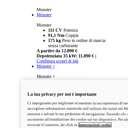
Monster
Monster
Monster
111 CV
Potenza
91,1 Nm
Coppia
175 kg
Peso in ordine di marcia
senza carburante
A partire da 12.890 €
Depotenziata 35 kW: 11.890 €
i
Configura
scopri di più
Monster +
Monster +
111 CV
Potenza
91,1 Nm
Coppia
175 kg
Peso in ordine di marcia
La tua privacy per noi è importante
senza carburante
A partire da 13.290 €
Ci impegniamo per migliorare al massimo la tua esperienza di na
Depotenziata 35 kW: 12.290 €
i
raccogliere informazioni statistiche sull’utilizzo dei nostri siti We
Configura
Scopri di più
interessi e salvare le tue preferenze di navigazione. Facendo clic 
new
Monster 100
acconsenti all'installazione dei cookie sul tuo dispositivo. Per u
revocare il consenso, fai click su
impostazioni cookie
Monster 100