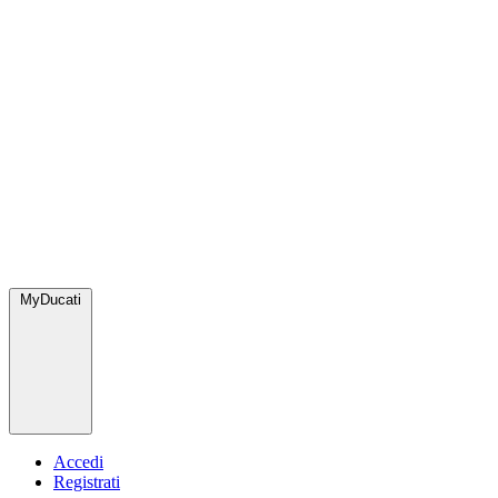
MyDucati
Accedi
Registrati