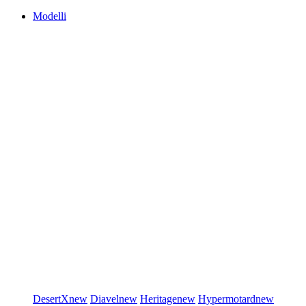
Modelli
DesertX
new
Diavel
new
Heritage
new
Hypermotard
new