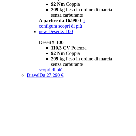
92 Nm
Coppia
209 kg
Peso in ordine di marcia
senza carburante
A partire da 16.990 €
i
configura
scopri di più
new
DesertX 100
DesertX 100
110,3 CV
Potenza
92 Nm
Coppia
209 kg
Peso in ordine di marcia
senza carburante
scopri di più
Diavel
Da 27.290 €