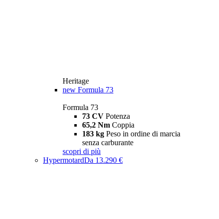
Heritage
new
Formula 73
Formula 73
73 CV
Potenza
65,2 Nm
Coppia
183 kg
Peso in ordine di marcia
senza carburante
scopri di più
Hypermotard
Da 13.290 €