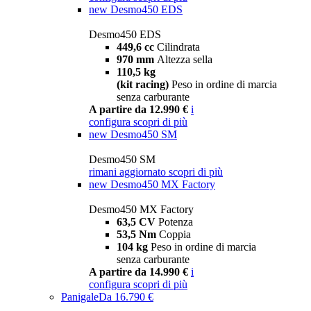
new
Desmo450 EDS
Desmo450 EDS
449,6 cc
Cilindrata
970 mm
Altezza sella
110,5 kg
(kit racing)
Peso in ordine di marcia
senza carburante
A partire da 12.990 €
i
configura
scopri di più
new
Desmo450 SM
Desmo450 SM
rimani aggiornato
scopri di più
new
Desmo450 MX Factory
Desmo450 MX Factory
63,5 CV
Potenza
53,5 Nm
Coppia
104 kg
Peso in ordine di marcia
senza carburante
A partire da 14.990 €
i
configura
scopri di più
Panigale
Da 16.790 €