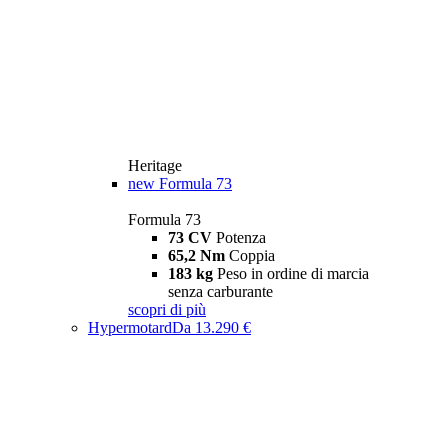
Heritage
new
Formula 73
Formula 73
73 CV
Potenza
65,2 Nm
Coppia
183 kg
Peso in ordine di marcia
senza carburante
scopri di più
Hypermotard
Da 13.290 €