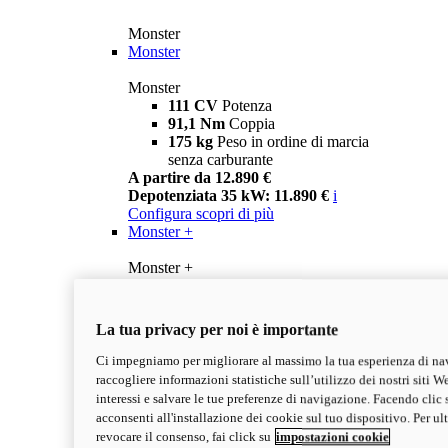
Monster
Monster
Monster
111 CV
Potenza
91,1 Nm
Coppia
175 kg
Peso in ordine di marcia
senza carburante
A partire da 12.890 €
Depotenziata 35 kW: 11.890 €
i
Configura
scopri di più
Monster +
Monster +
111 CV
Potenza
91,1 Nm
Coppia
175 kg
Peso in ordine di marcia
La tua privacy per noi è importante
senza carburante
A partire da 13.290 €
Ci impegniamo per migliorare al massimo la tua esperienza di na
Depotenziata 35 kW: 12.290 €
i
raccogliere informazioni statistiche sull’utilizzo dei nostri siti We
Configura
Scopri di più
interessi e salvare le tue preferenze di navigazione. Facendo clic 
new
Monster 100
acconsenti all'installazione dei cookie sul tuo dispositivo. Per u
revocare il consenso, fai click su
impostazioni cookie
Monster 100