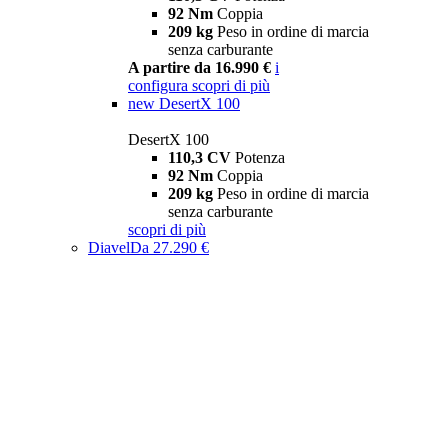
92 Nm
Coppia
209 kg
Peso in ordine di marcia
senza carburante
A partire da 16.990 €
i
configura
scopri di più
new
DesertX 100
DesertX 100
110,3 CV
Potenza
92 Nm
Coppia
209 kg
Peso in ordine di marcia
senza carburante
scopri di più
Diavel
Da 27.290 €