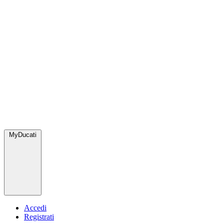
MyDucati
Accedi
Registrati