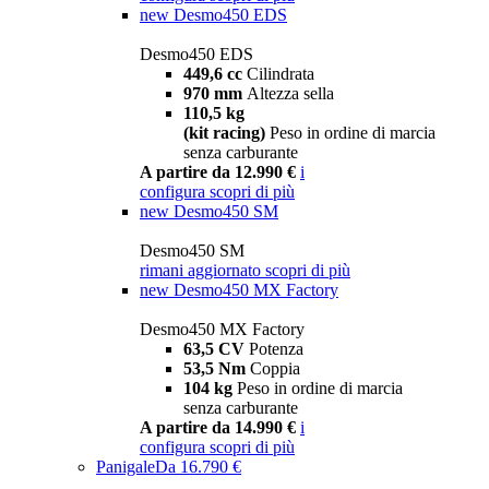
new
Desmo450 EDS
Desmo450 EDS
449,6 cc
Cilindrata
970 mm
Altezza sella
110,5 kg
(kit racing)
Peso in ordine di marcia
senza carburante
A partire da 12.990 €
i
configura
scopri di più
new
Desmo450 SM
Desmo450 SM
rimani aggiornato
scopri di più
new
Desmo450 MX Factory
Desmo450 MX Factory
63,5 CV
Potenza
53,5 Nm
Coppia
104 kg
Peso in ordine di marcia
senza carburante
A partire da 14.990 €
i
configura
scopri di più
Panigale
Da 16.790 €