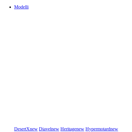
Modelli
DesertX
new
Diavel
new
Heritage
new
Hypermotard
new