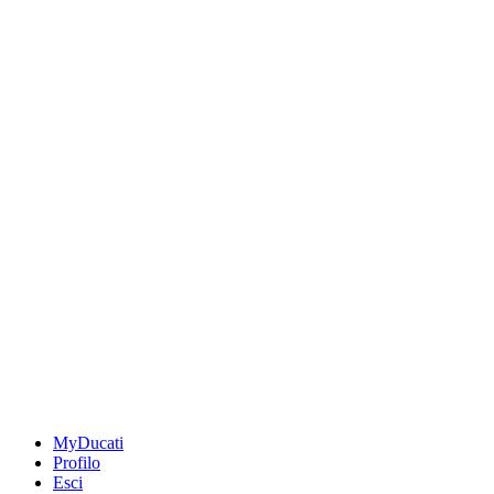
MyDucati
Profilo
Esci