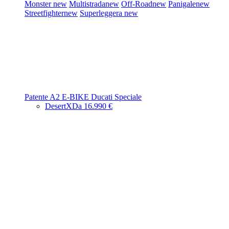
Monster
new
Multistrada
new
Off-Road
new
Panigale
new
Streetfighter
new
Superleggera
new
Patente A2
E-BIKE
Ducati Speciale
DesertX
Da 16.990 €