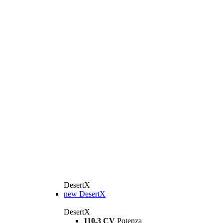
DesertX
new
DesertX
DesertX
110,3 CV
Potenza