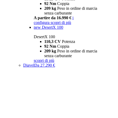
92 Nm
Coppia
209 kg
Peso in ordine di marcia
senza carburante
A partire da 16.990 €
i
configura
scopri di più
new
DesertX 100
DesertX 100
110,3 CV
Potenza
92 Nm
Coppia
209 kg
Peso in ordine di marcia
senza carburante
scopri di più
Diavel
Da 27.290 €