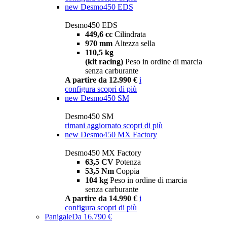
new
Desmo450 EDS
Desmo450 EDS
449,6 cc
Cilindrata
970 mm
Altezza sella
110,5 kg
(kit racing)
Peso in ordine di marcia
senza carburante
A partire da 12.990 €
i
configura
scopri di più
new
Desmo450 SM
Desmo450 SM
rimani aggiornato
scopri di più
new
Desmo450 MX Factory
Desmo450 MX Factory
63,5 CV
Potenza
53,5 Nm
Coppia
104 kg
Peso in ordine di marcia
senza carburante
A partire da 14.990 €
i
configura
scopri di più
Panigale
Da 16.790 €