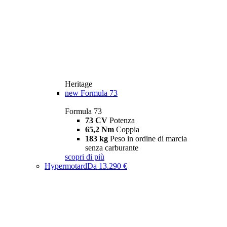
Heritage
new
Formula 73
Formula 73
73 CV
Potenza
65,2 Nm
Coppia
183 kg
Peso in ordine di marcia
senza carburante
scopri di più
Hypermotard
Da 13.290 €