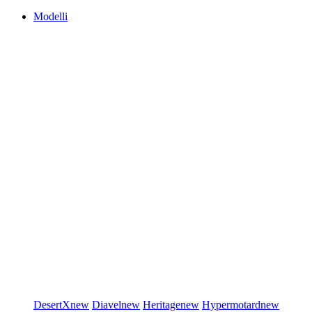
Modelli
DesertX
new
Diavel
new
Heritage
new
Hypermotard
new