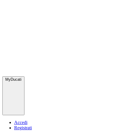
MyDucati
Accedi
Registrati