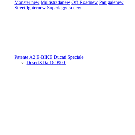
Monster
new
Multistrada
new
Off-Road
new
Panigale
new
Streetfighter
new
Superleggera
new
Patente A2
E-BIKE
Ducati Speciale
DesertX
Da 16.990 €