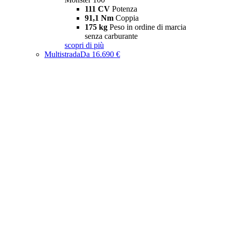
111 CV
Potenza
91,1 Nm
Coppia
175 kg
Peso in ordine di marcia
senza carburante
scopri di più
Multistrada
Da 16.690 €