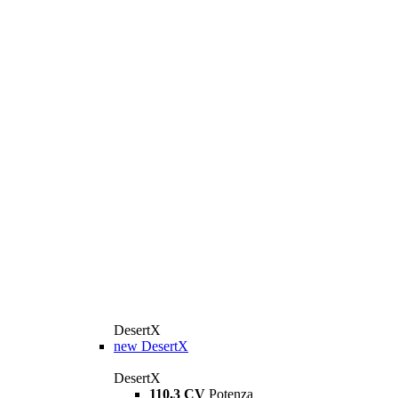
DesertX
new
DesertX
DesertX
110,3 CV
Potenza