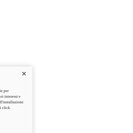
ie per
oi interessi e
ll'installazione
i click