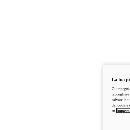
La tua pr
Ci impegnia
raccogliere 
salvare le t
dei cookie s
su
imposta