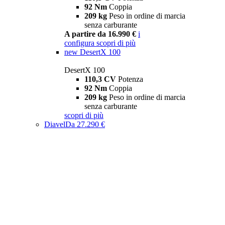
92 Nm
Coppia
209 kg
Peso in ordine di marcia
senza carburante
A partire da 16.990 €
i
configura
scopri di più
new
DesertX 100
DesertX 100
110,3 CV
Potenza
92 Nm
Coppia
209 kg
Peso in ordine di marcia
senza carburante
scopri di più
Diavel
Da 27.290 €