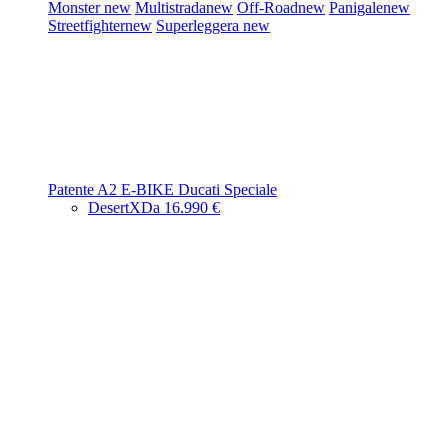
Monster
new
Multistrada
new
Off-Road
new
Panigale
new
Streetfighter
new
Superleggera
new
Patente A2
E-BIKE
Ducati Speciale
DesertX
Da 16.990 €