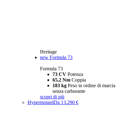
Heritage
new
Formula 73
Formula 73
73 CV
Potenza
65,2 Nm
Coppia
183 kg
Peso in ordine di marcia
senza carburante
scopri di più
Hypermotard
Da 13.290 €