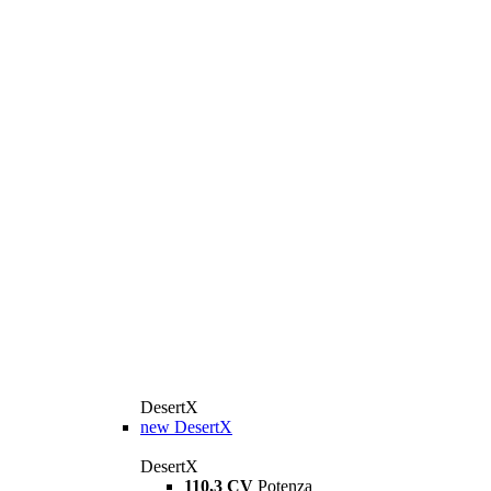
DesertX
new
DesertX
DesertX
110,3 CV
Potenza