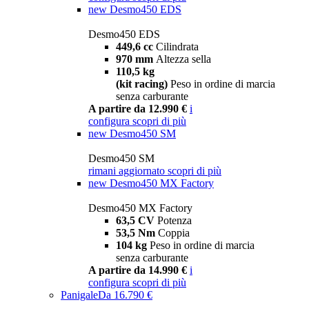
new
Desmo450 EDS
Desmo450 EDS
449,6 cc
Cilindrata
970 mm
Altezza sella
110,5 kg
(kit racing)
Peso in ordine di marcia
senza carburante
A partire da 12.990 €
i
configura
scopri di più
new
Desmo450 SM
Desmo450 SM
rimani aggiornato
scopri di più
new
Desmo450 MX Factory
Desmo450 MX Factory
63,5 CV
Potenza
53,5 Nm
Coppia
104 kg
Peso in ordine di marcia
senza carburante
A partire da 14.990 €
i
configura
scopri di più
Panigale
Da 16.790 €