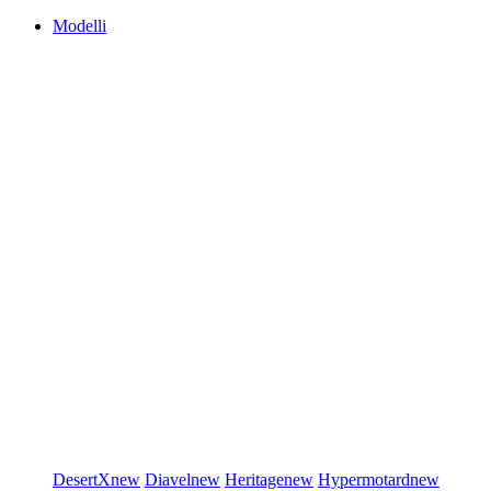
Modelli
DesertX
new
Diavel
new
Heritage
new
Hypermotard
new