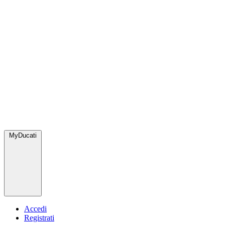
MyDucati
Accedi
Registrati