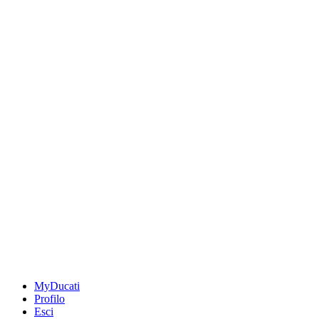
MyDucati
Profilo
Esci