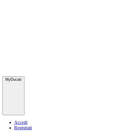
MyDucati
Accedi
Registrati