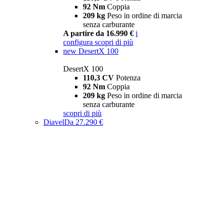
92 Nm
Coppia
209 kg
Peso in ordine di marcia
senza carburante
A partire da 16.990 €
i
configura
scopri di più
new
DesertX 100
DesertX 100
110,3 CV
Potenza
92 Nm
Coppia
209 kg
Peso in ordine di marcia
senza carburante
scopri di più
Diavel
Da 27.290 €