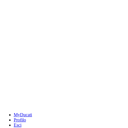
MyDucati
Profilo
Esci