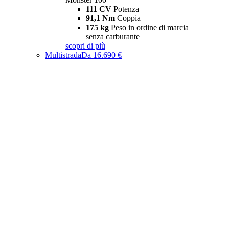
111 CV
Potenza
91,1 Nm
Coppia
175 kg
Peso in ordine di marcia
senza carburante
scopri di più
Multistrada
Da 16.690 €