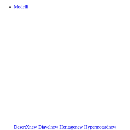
Modelli
DesertX
new
Diavel
new
Heritage
new
Hypermotard
new