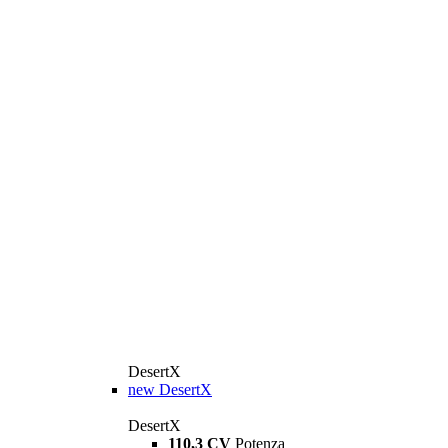
DesertX
new
DesertX
DesertX
110,3 CV
Potenza