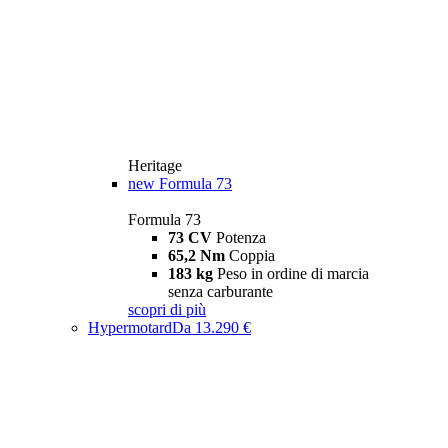
Heritage
new
Formula 73
Formula 73
73 CV
Potenza
65,2 Nm
Coppia
183 kg
Peso in ordine di marcia
senza carburante
scopri di più
Hypermotard
Da 13.290 €