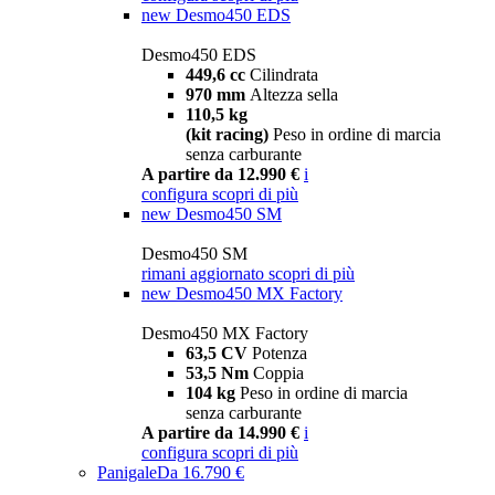
new
Desmo450 EDS
Desmo450 EDS
449,6 cc
Cilindrata
970 mm
Altezza sella
110,5 kg
(kit racing)
Peso in ordine di marcia
senza carburante
A partire da 12.990 €
i
configura
scopri di più
new
Desmo450 SM
Desmo450 SM
rimani aggiornato
scopri di più
new
Desmo450 MX Factory
Desmo450 MX Factory
63,5 CV
Potenza
53,5 Nm
Coppia
104 kg
Peso in ordine di marcia
senza carburante
A partire da 14.990 €
i
configura
scopri di più
Panigale
Da 16.790 €