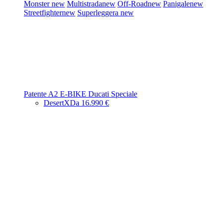
Monster
new
Multistrada
new
Off-Road
new
Panigale
new
Streetfighter
new
Superleggera
new
Patente A2
E-BIKE
Ducati Speciale
DesertX
Da 16.990 €