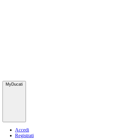
MyDucati
Accedi
Registrati