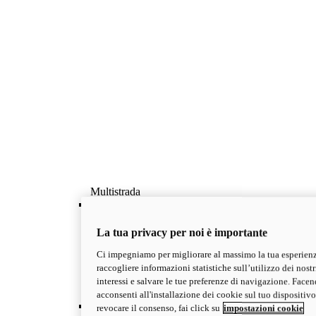
Multistrada
OVERVIEW
Famiglia Multistrada: il viaggio secondo Ducati
La tua privacy per noi è importante
La famiglia di Big Dual Ducati votate al viaggio,
con 4 anni di garanzia. Esplora la gamma
Ci impegniamo per migliorare al massimo la tua esperienz
Multistrada e scegli il modello più adatto alle tue
raccogliere informazioni statistiche sull’utilizzo dei nostri
esigenze.
interessi e salvare le tue preferenze di navigazione. Facend
Scopri di più
acconsenti all'installazione dei cookie sul tuo dispositivo
V2
revocare il consenso, fai click su
impostazioni cookie