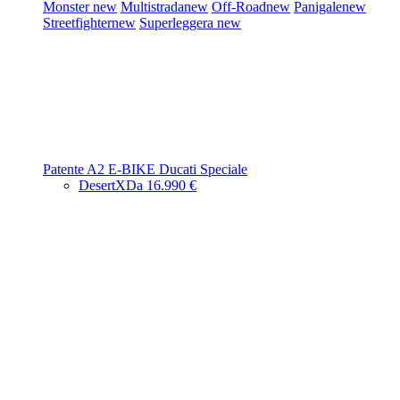
Monster
new
Multistrada
new
Off-Road
new
Panigale
new
Streetfighter
new
Superleggera
new
Patente A2
E-BIKE
Ducati Speciale
DesertX
Da 16.990 €