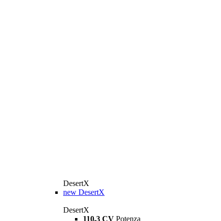
DesertX
new
DesertX
DesertX
110,3 CV
Potenza