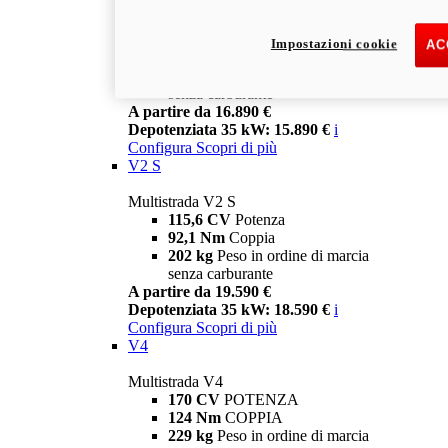
Multistrada V2
115,6 CV
Potenza
Impostazioni cookie
AC
92,1 Nm
Coppia
199 kg
Peso in ordine di marcia
senza carburante
A partire da 16.890 €
Depotenziata 35 kW: 15.890 €
i
Configura
Scopri di più
V2 S
Multistrada V2 S
115,6 CV
Potenza
92,1 Nm
Coppia
202 kg
Peso in ordine di marcia
senza carburante
A partire da 19.590 €
Depotenziata 35 kW: 18.590 €
i
Configura
Scopri di più
V4
Multistrada V4
170 CV
POTENZA
124 Nm
COPPIA
229 kg
Peso in ordine di marcia