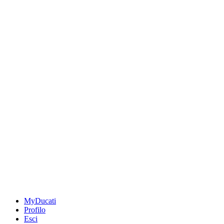
MyDucati
Profilo
Esci