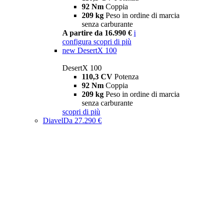
92 Nm
Coppia
209 kg
Peso in ordine di marcia
senza carburante
A partire da 16.990 €
i
configura
scopri di più
new
DesertX 100
DesertX 100
110,3 CV
Potenza
92 Nm
Coppia
209 kg
Peso in ordine di marcia
senza carburante
scopri di più
Diavel
Da 27.290 €