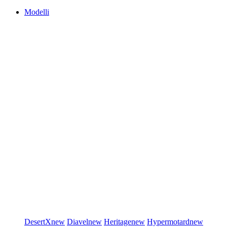
Modelli
DesertX
new
Diavel
new
Heritage
new
Hypermotard
new