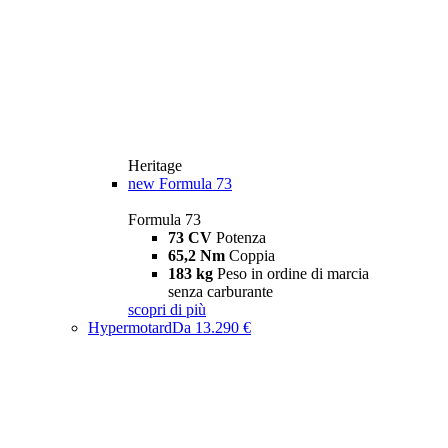
Heritage
new
Formula 73
Formula 73
73 CV
Potenza
65,2 Nm
Coppia
183 kg
Peso in ordine di marcia
senza carburante
scopri di più
Hypermotard
Da 13.290 €