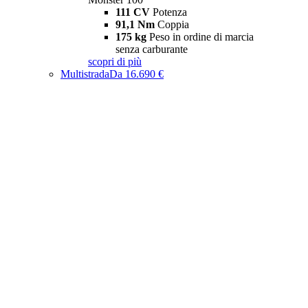
111 CV
Potenza
91,1 Nm
Coppia
175 kg
Peso in ordine di marcia
senza carburante
scopri di più
Multistrada
Da 16.690 €