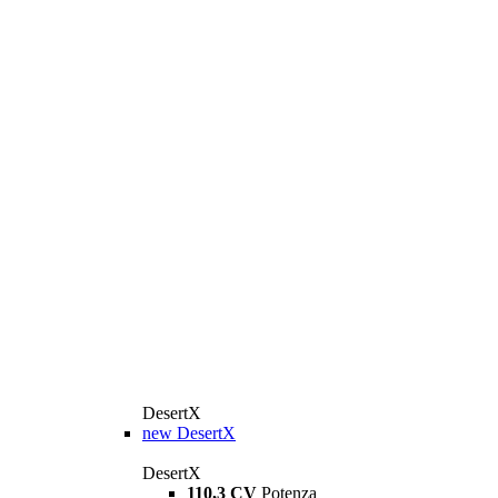
DesertX
new
DesertX
DesertX
110,3 CV
Potenza