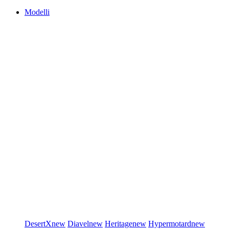
Modelli
DesertX
new
Diavel
new
Heritage
new
Hypermotard
new