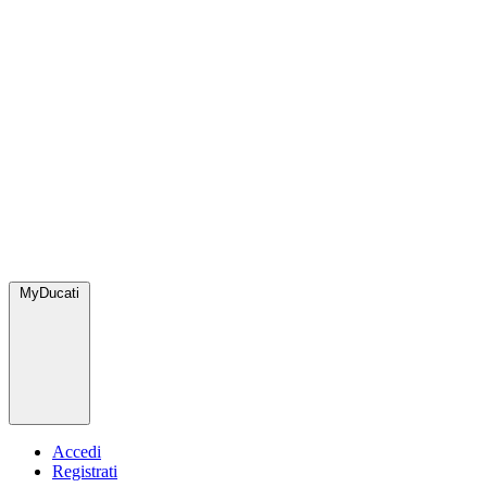
MyDucati
Accedi
Registrati