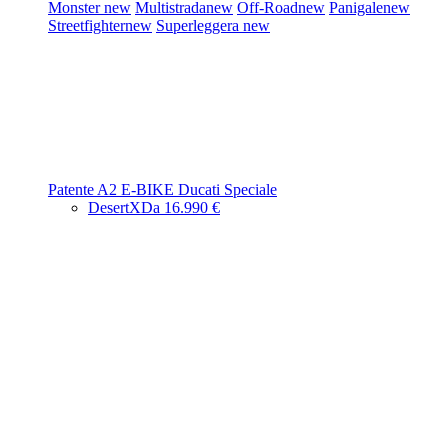
Monster
new
Multistrada
new
Off-Road
new
Panigale
new
Streetfighter
new
Superleggera
new
Patente A2
E-BIKE
Ducati Speciale
DesertX
Da 16.990 €