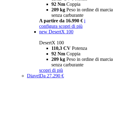
92 Nm
Coppia
209 kg
Peso in ordine di marcia
senza carburante
A partire da 16.990 €
i
configura
scopri di più
new
DesertX 100
DesertX 100
110,3 CV
Potenza
92 Nm
Coppia
209 kg
Peso in ordine di marcia
senza carburante
scopri di più
Diavel
Da 27.290 €