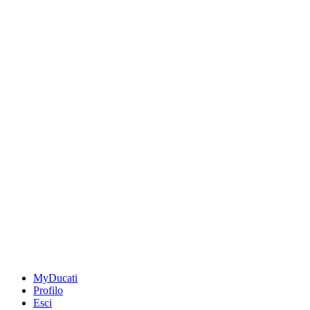
MyDucati
Profilo
Esci