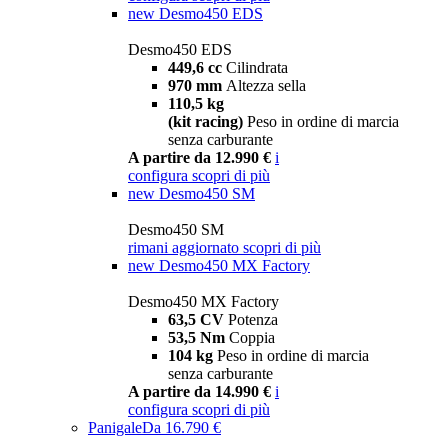
new
Desmo450 EDS
Desmo450 EDS
449,6 cc
Cilindrata
970 mm
Altezza sella
110,5 kg
(kit racing)
Peso in ordine di marcia
senza carburante
A partire da 12.990 €
i
configura
scopri di più
new
Desmo450 SM
Desmo450 SM
rimani aggiornato
scopri di più
new
Desmo450 MX Factory
Desmo450 MX Factory
63,5 CV
Potenza
53,5 Nm
Coppia
104 kg
Peso in ordine di marcia
senza carburante
A partire da 14.990 €
i
configura
scopri di più
Panigale
Da 16.790 €