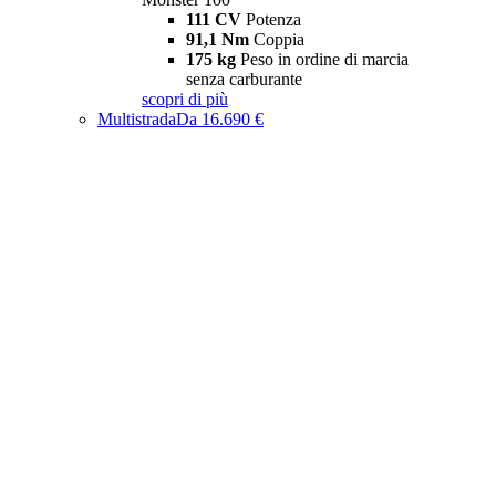
111 CV
Potenza
91,1 Nm
Coppia
175 kg
Peso in ordine di marcia
senza carburante
scopri di più
Multistrada
Da 16.690 €