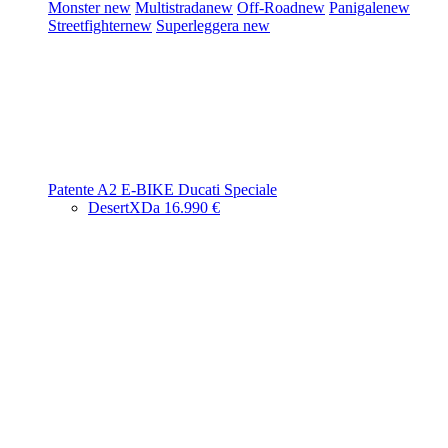
Monster
new
Multistrada
new
Off-Road
new
Panigale
new
Streetfighter
new
Superleggera
new
Patente A2
E-BIKE
Ducati Speciale
DesertX
Da 16.990 €