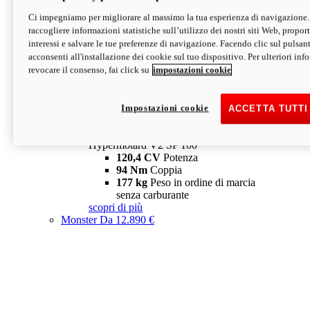
Ci impegniamo per migliorare al massimo la tua esperienza di navigazione.
Hypermotard V2 SP
raccogliere informazioni statistiche sull’utilizzo dei nostri siti Web, proporti
120,4 CV
Potenza
interessi e salvare le tue preferenze di navigazione. Facendo clic sul pulsant
94 Nm
Coppia
acconsenti all'installazione dei cookie sul tuo dispositivo. Per ulteriori in
177 kg
Peso in ordine di marcia
revocare il consenso, fai click su
impostazioni cookie
senza carburante
A partire da 19.890 €
Depotenziata 35 kW: 18.890 €
i
configura
scopri di più
Impostazioni cookie
ACCETTA TUTTI
new
V2 SP 100
Hypermotard V2 SP 100
120,4 CV
Potenza
94 Nm
Coppia
177 kg
Peso in ordine di marcia
senza carburante
scopri di più
Monster
Da 12.890 €