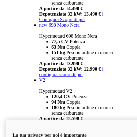
senza carburante
A partire da 14.490 €
Depotenziata 32 kW: 13.490 €
i
Configura
Scopri di più
new
698 Mono Nera
Hypermotard 698 Mono Nera
77,5 CV
Potenza
63 Nm
Coppia
151 kg
Peso in ordine di marcia
senza carburante
A partire da 13.990 €
Depotenziata 32 kW: 12.990 €
i
configura
scopri di più
V2
Hypermotard V2
120,4 CV
Potenza
94 Nm
Coppia
180 kg
Peso in ordine di marcia
senza carburante
A partire da 15.590 €
Depotenziata 35 kW: 14.590 €
i
configura
scopri di più
La tua privacy per noi è importante
V2 SP