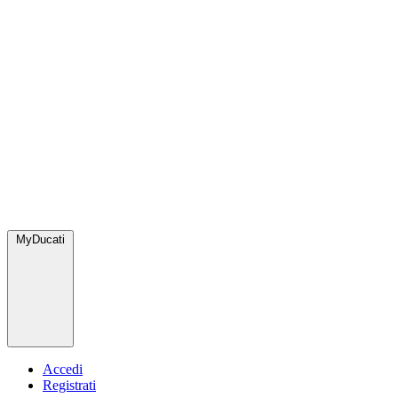
MyDucati
Accedi
Registrati