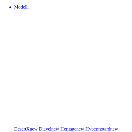
Modelli
DesertX
new
Diavel
new
Heritage
new
Hypermotard
new