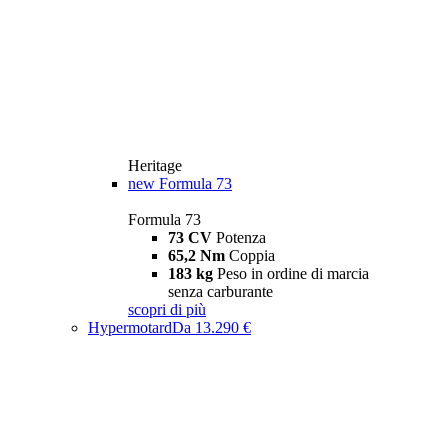
Heritage
new
Formula 73
Formula 73
73 CV
Potenza
65,2 Nm
Coppia
183 kg
Peso in ordine di marcia
senza carburante
scopri di più
Hypermotard
Da 13.290 €