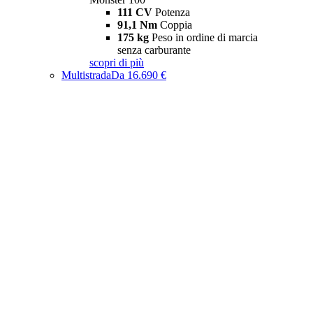
111 CV
Potenza
91,1 Nm
Coppia
175 kg
Peso in ordine di marcia
senza carburante
scopri di più
Multistrada
Da 16.690 €