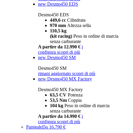
new
Desmo450 EDS
Desmo450 EDS
449,6 cc
Cilindrata
970 mm
Altezza sella
110,5 kg
(kit racing)
Peso in ordine di marcia
senza carburante
A partire da 12.990 €
i
configura
scopri di più
new
Desmo450 SM
Desmo450 SM
rimani aggiornato
scopri di più
new
Desmo450 MX Factory
Desmo450 MX Factory
63,5 CV
Potenza
53,5 Nm
Coppia
104 kg
Peso in ordine di marcia
senza carburante
A partire da 14.990 €
i
configura
scopri di più
Panigale
Da 16.790 €