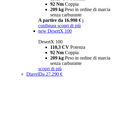
92 Nm
Coppia
209 kg
Peso in ordine di marcia
senza carburante
A partire da 16.990 €
i
configura
scopri di più
new
DesertX 100
DesertX 100
110,3 CV
Potenza
92 Nm
Coppia
209 kg
Peso in ordine di marcia
senza carburante
scopri di più
Diavel
Da 27.290 €