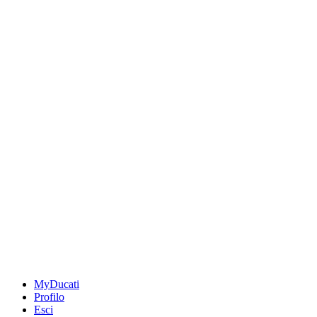
MyDucati
Profilo
Esci