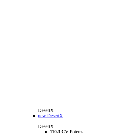
DesertX
new
DesertX
DesertX
110,3 CV
Potenza