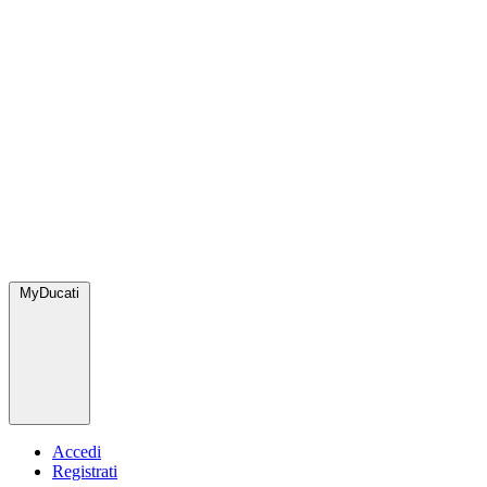
MyDucati
Accedi
Registrati