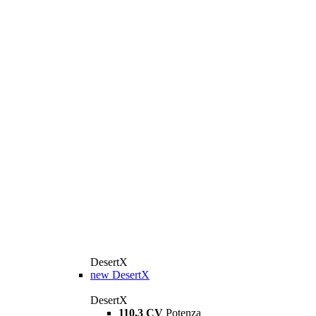
DesertX
new
DesertX
DesertX
110,3 CV
Potenza