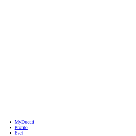
MyDucati
Profilo
Esci