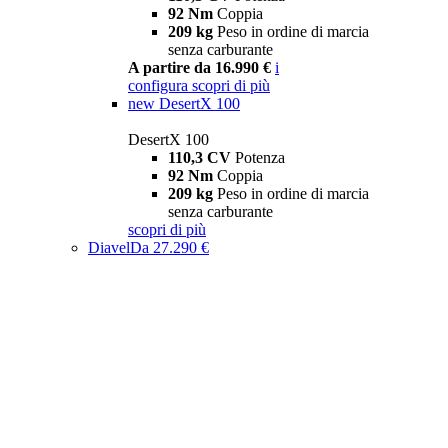
92 Nm
Coppia
209 kg
Peso in ordine di marcia
senza carburante
A partire da 16.990 €
i
configura
scopri di più
new
DesertX 100
DesertX 100
110,3 CV
Potenza
92 Nm
Coppia
209 kg
Peso in ordine di marcia
senza carburante
scopri di più
Diavel
Da 27.290 €