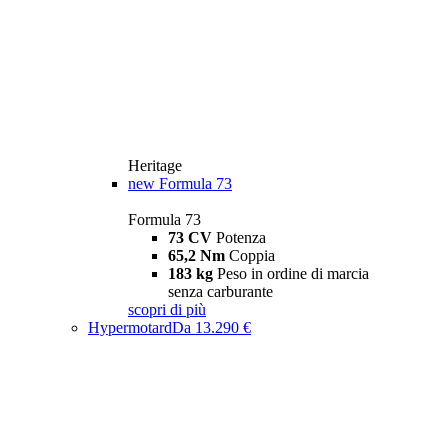
Heritage
new
Formula 73
Formula 73
73 CV
Potenza
65,2 Nm
Coppia
183 kg
Peso in ordine di marcia
senza carburante
scopri di più
Hypermotard
Da 13.290 €