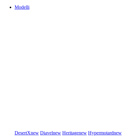
Modelli
DesertX
new
Diavel
new
Heritage
new
Hypermotard
new