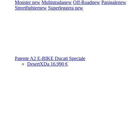
Monster
new
Multistrada
new
Off-Road
new
Panigale
new
Streetfighter
new
Superleggera
new
Patente A2
E-BIKE
Ducati Speciale
DesertX
Da 16.990 €