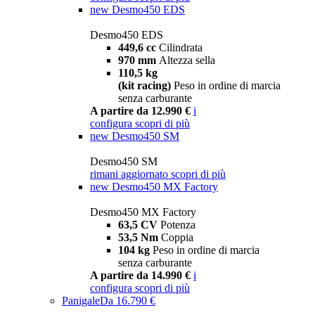
new
Desmo450 EDS
Desmo450 EDS
449,6 cc
Cilindrata
970 mm
Altezza sella
110,5 kg
(kit racing)
Peso in ordine di marcia
senza carburante
A partire da 12.990 €
i
configura
scopri di più
new
Desmo450 SM
Desmo450 SM
rimani aggiornato
scopri di più
new
Desmo450 MX Factory
Desmo450 MX Factory
63,5 CV
Potenza
53,5 Nm
Coppia
104 kg
Peso in ordine di marcia
senza carburante
A partire da 14.990 €
i
configura
scopri di più
Panigale
Da 16.790 €