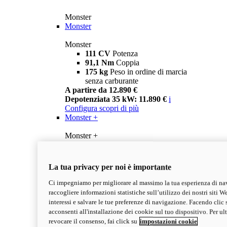
Monster
Monster
Monster
111 CV
Potenza
91,1 Nm
Coppia
175 kg
Peso in ordine di marcia
senza carburante
A partire da 12.890 €
Depotenziata 35 kW: 11.890 €
i
Configura
scopri di più
Monster +
Monster +
111 CV
Potenza
91,1 Nm
Coppia
175 kg
Peso in ordine di marcia
La tua privacy per noi è importante
senza carburante
A partire da 13.290 €
Ci impegniamo per migliorare al massimo la tua esperienza di na
Depotenziata 35 kW: 12.290 €
i
raccogliere informazioni statistiche sull’utilizzo dei nostri siti We
Configura
Scopri di più
interessi e salvare le tue preferenze di navigazione. Facendo clic 
new
Monster 100
acconsenti all'installazione dei cookie sul tuo dispositivo. Per u
revocare il consenso, fai click su
impostazioni cookie
Monster 100