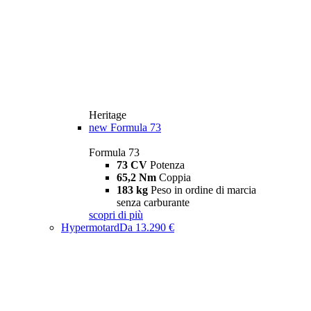
Heritage
new
Formula 73
Formula 73
73 CV
Potenza
65,2 Nm
Coppia
183 kg
Peso in ordine di marcia
senza carburante
scopri di più
Hypermotard
Da 13.290 €