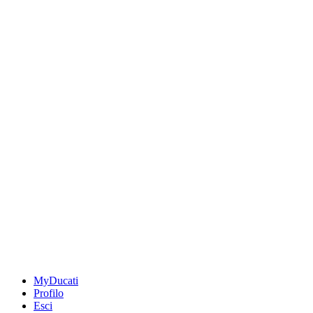
MyDucati
Profilo
Esci