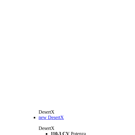
DesertX
new
DesertX
DesertX
110,3 CV
Potenza