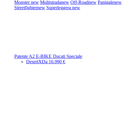
Monster
new
Multistrada
new
Off-Road
new
Panigale
new
Streetfighter
new
Superleggera
new
Patente A2
E-BIKE
Ducati Speciale
DesertX
Da 16.990 €