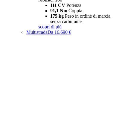
111 CV
Potenza
91,1 Nm
Coppia
175 kg
Peso in ordine di marcia
senza carburante
scopri di più
Multistrada
Da 16.690 €