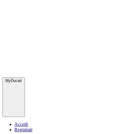
MyDucati
Accedi
Registrati