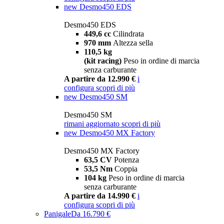
new
Desmo450 EDS
Desmo450 EDS
449,6 cc
Cilindrata
970 mm
Altezza sella
110,5 kg
(kit racing)
Peso in ordine di marcia
senza carburante
A partire da 12.990 €
i
configura
scopri di più
new
Desmo450 SM
Desmo450 SM
rimani aggiornato
scopri di più
new
Desmo450 MX Factory
Desmo450 MX Factory
63,5 CV
Potenza
53,5 Nm
Coppia
104 kg
Peso in ordine di marcia
senza carburante
A partire da 14.990 €
i
configura
scopri di più
Panigale
Da 16.790 €