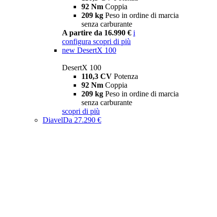
92 Nm
Coppia
209 kg
Peso in ordine di marcia
senza carburante
A partire da 16.990 €
i
configura
scopri di più
new
DesertX 100
DesertX 100
110,3 CV
Potenza
92 Nm
Coppia
209 kg
Peso in ordine di marcia
senza carburante
scopri di più
Diavel
Da 27.290 €