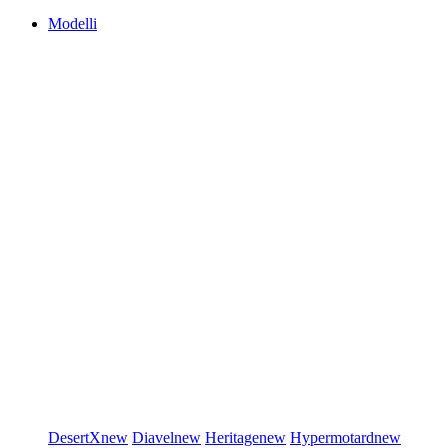
Modelli
DesertX
new
Diavel
new
Heritage
new
Hypermotard
new