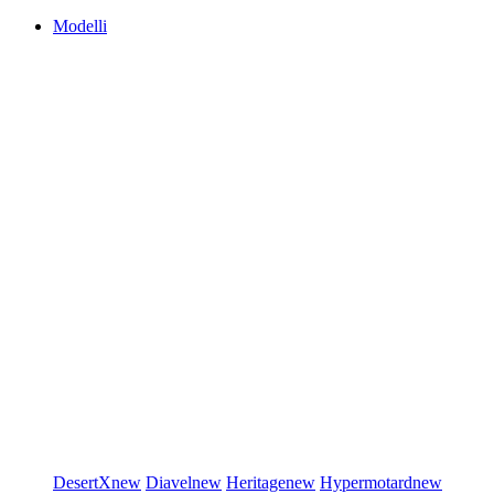
Modelli
DesertX
new
Diavel
new
Heritage
new
Hypermotard
new