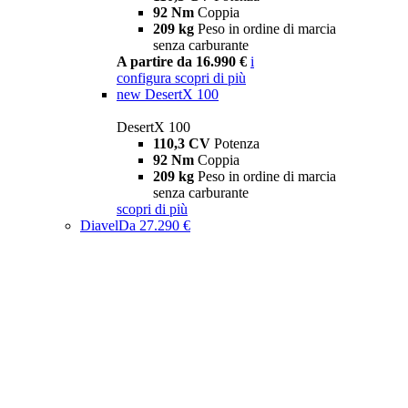
92 Nm
Coppia
209 kg
Peso in ordine di marcia
senza carburante
A partire da 16.990 €
i
configura
scopri di più
new
DesertX 100
DesertX 100
110,3 CV
Potenza
92 Nm
Coppia
209 kg
Peso in ordine di marcia
senza carburante
scopri di più
Diavel
Da 27.290 €