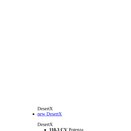
DesertX
new
DesertX
DesertX
110,3 CV
Potenza