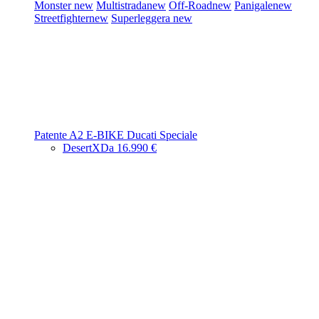
Monster
new
Multistrada
new
Off-Road
new
Panigale
new
Streetfighter
new
Superleggera
new
Patente A2
E-BIKE
Ducati Speciale
DesertX
Da 16.990 €