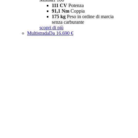
111 CV
Potenza
91,1 Nm
Coppia
175 kg
Peso in ordine di marcia
senza carburante
scopri di più
Multistrada
Da 16.690 €