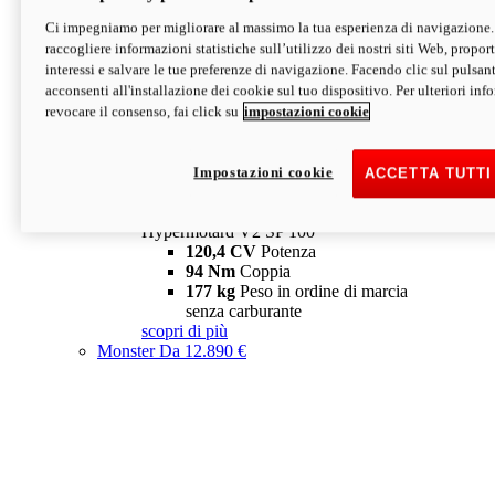
Ci impegniamo per migliorare al massimo la tua esperienza di navigazione.
Hypermotard V2 SP
raccogliere informazioni statistiche sull’utilizzo dei nostri siti Web, proporti
120,4 CV
Potenza
interessi e salvare le tue preferenze di navigazione. Facendo clic sul pulsant
94 Nm
Coppia
acconsenti all'installazione dei cookie sul tuo dispositivo. Per ulteriori in
177 kg
Peso in ordine di marcia
revocare il consenso, fai click su
impostazioni cookie
senza carburante
A partire da 19.890 €
Depotenziata 35 kW: 18.890 €
i
configura
scopri di più
Impostazioni cookie
ACCETTA TUTTI
new
V2 SP 100
Hypermotard V2 SP 100
120,4 CV
Potenza
94 Nm
Coppia
177 kg
Peso in ordine di marcia
senza carburante
scopri di più
Monster
Da 12.890 €