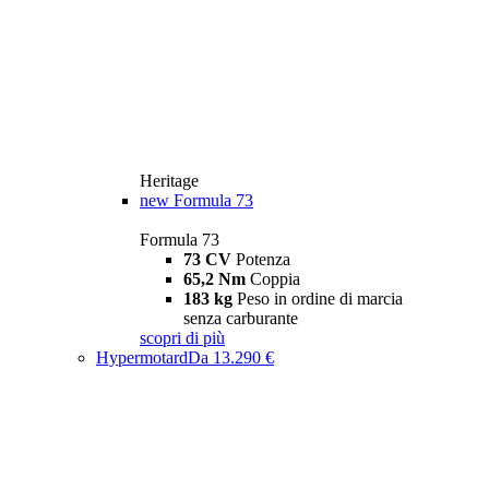
Heritage
new
Formula 73
Formula 73
73 CV
Potenza
65,2 Nm
Coppia
183 kg
Peso in ordine di marcia
senza carburante
scopri di più
Hypermotard
Da 13.290 €