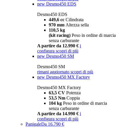
new
Desmo450 EDS
Desmo450 EDS
449,6 cc
Cilindrata
970 mm
Altezza sella
110,5 kg
(kit racing)
Peso in ordine di marcia
senza carburante
A partire da 12.990 €
i
configura
scopri di più
new
Desmo450 SM
Desmo450 SM
rimani aggiornato
scopri di più
new
Desmo450 MX Factory
Desmo450 MX Factory
63,5 CV
Potenza
53,5 Nm
Coppia
104 kg
Peso in ordine di marcia
senza carburante
A partire da 14.990 €
i
configura
scopri di più
Panigale
Da 16.790 €