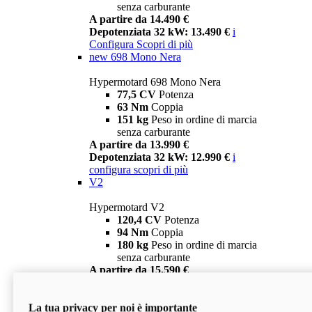
senza carburante
A partire da 14.490 €
Depotenziata 32 kW: 13.490 €
i
Configura
Scopri di più
new
698 Mono Nera
Hypermotard 698 Mono Nera
77,5 CV
Potenza
63 Nm
Coppia
151 kg
Peso in ordine di marcia
senza carburante
A partire da 13.990 €
Depotenziata 32 kW: 12.990 €
i
configura
scopri di più
V2
Hypermotard V2
120,4 CV
Potenza
94 Nm
Coppia
180 kg
Peso in ordine di marcia
senza carburante
A partire da 15.590 €
Depotenziata 35 kW: 14.590 €
i
configura
scopri di più
La tua privacy per noi è importante
V2 SP