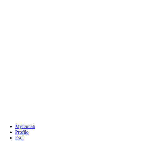
MyDucati
Profilo
Esci