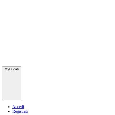
MyDucati
Accedi
Registrati