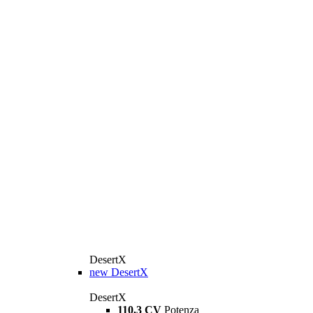
DesertX
new
DesertX
DesertX
110,3 CV
Potenza