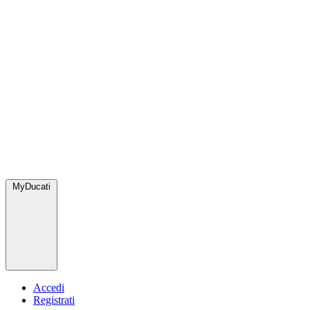
MyDucati
Accedi
Registrati