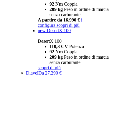
92 Nm
Coppia
209 kg
Peso in ordine di marcia
senza carburante
A partire da 16.990 €
i
configura
scopri di più
new
DesertX 100
DesertX 100
110,3 CV
Potenza
92 Nm
Coppia
209 kg
Peso in ordine di marcia
senza carburante
scopri di più
Diavel
Da 27.290 €