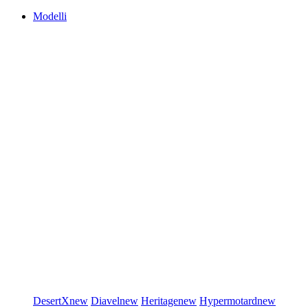
Modelli
DesertX
new
Diavel
new
Heritage
new
Hypermotard
new