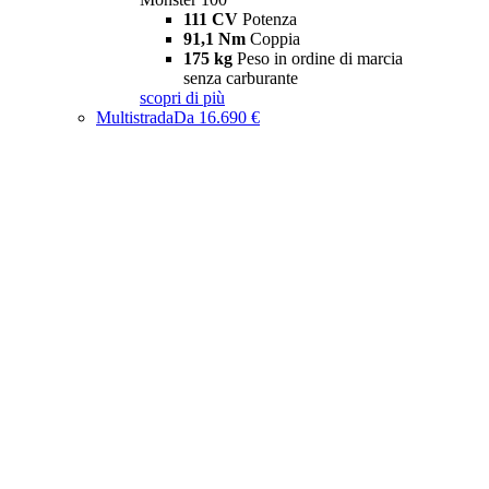
111 CV
Potenza
91,1 Nm
Coppia
175 kg
Peso in ordine di marcia
senza carburante
scopri di più
Multistrada
Da 16.690 €