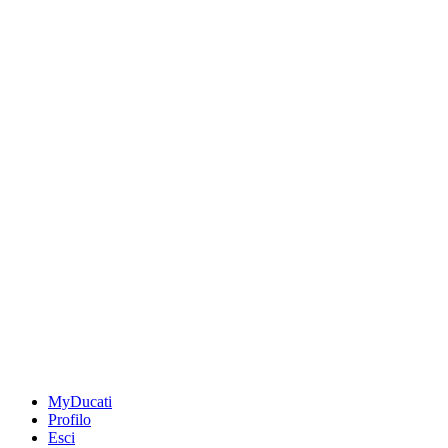
MyDucati
Profilo
Esci