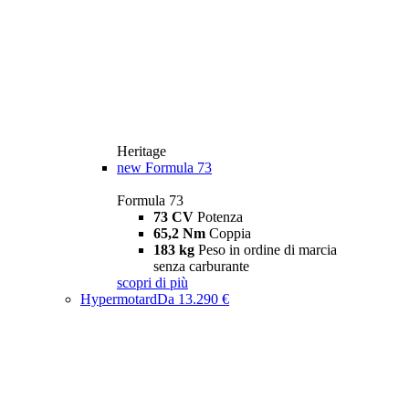
Heritage
new
Formula 73
Formula 73
73 CV
Potenza
65,2 Nm
Coppia
183 kg
Peso in ordine di marcia
senza carburante
scopri di più
Hypermotard
Da 13.290 €