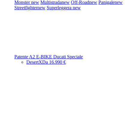
Monster
new
Multistrada
new
Off-Road
new
Panigale
new
Streetfighter
new
Superleggera
new
Patente A2
E-BIKE
Ducati Speciale
DesertX
Da 16.990 €