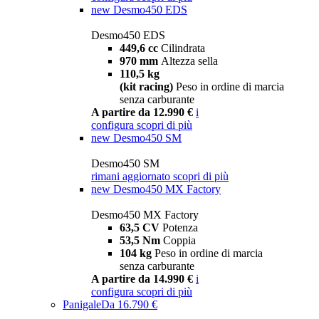
new
Desmo450 EDS
Desmo450 EDS
449,6 cc
Cilindrata
970 mm
Altezza sella
110,5 kg
(kit racing)
Peso in ordine di marcia
senza carburante
A partire da 12.990 €
i
configura
scopri di più
new
Desmo450 SM
Desmo450 SM
rimani aggiornato
scopri di più
new
Desmo450 MX Factory
Desmo450 MX Factory
63,5 CV
Potenza
53,5 Nm
Coppia
104 kg
Peso in ordine di marcia
senza carburante
A partire da 14.990 €
i
configura
scopri di più
Panigale
Da 16.790 €