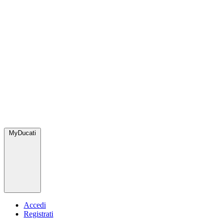
MyDucati
Accedi
Registrati