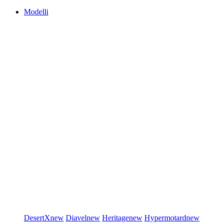
Modelli
DesertX
new
Diavel
new
Heritage
new
Hypermotard
new