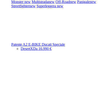
Monster
new
Multistrada
new
Off-Road
new
Panigale
new
Streetfighter
new
Superleggera
new
Patente A2
E-BIKE
Ducati Speciale
DesertX
Da 16.990 €