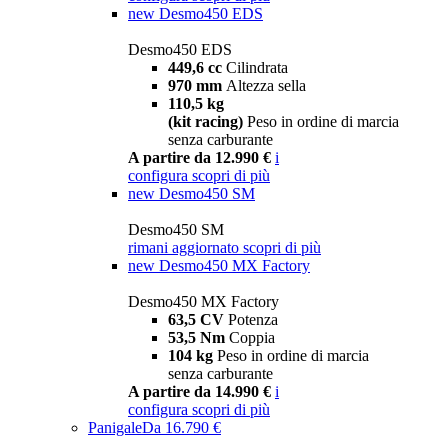
new
Desmo450 EDS
Desmo450 EDS
449,6 cc
Cilindrata
970 mm
Altezza sella
110,5 kg
(kit racing)
Peso in ordine di marcia
senza carburante
A partire da 12.990 €
i
configura
scopri di più
new
Desmo450 SM
Desmo450 SM
rimani aggiornato
scopri di più
new
Desmo450 MX Factory
Desmo450 MX Factory
63,5 CV
Potenza
53,5 Nm
Coppia
104 kg
Peso in ordine di marcia
senza carburante
A partire da 14.990 €
i
configura
scopri di più
Panigale
Da 16.790 €