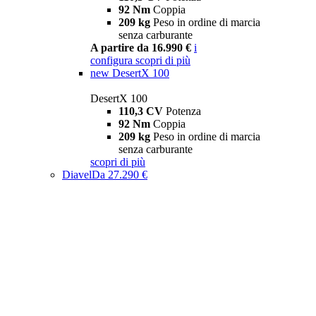
92 Nm
Coppia
209 kg
Peso in ordine di marcia
senza carburante
A partire da 16.990 €
i
configura
scopri di più
new
DesertX 100
DesertX 100
110,3 CV
Potenza
92 Nm
Coppia
209 kg
Peso in ordine di marcia
senza carburante
scopri di più
Diavel
Da 27.290 €