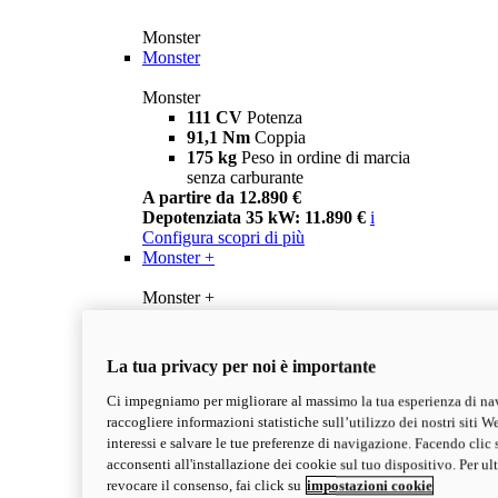
Monster
Monster
Monster
111 CV
Potenza
91,1 Nm
Coppia
175 kg
Peso in ordine di marcia
senza carburante
A partire da 12.890 €
Depotenziata 35 kW: 11.890 €
i
Configura
scopri di più
Monster +
Monster +
111 CV
Potenza
91,1 Nm
Coppia
175 kg
Peso in ordine di marcia
La tua privacy per noi è importante
senza carburante
A partire da 13.290 €
Ci impegniamo per migliorare al massimo la tua esperienza di na
Depotenziata 35 kW: 12.290 €
i
raccogliere informazioni statistiche sull’utilizzo dei nostri siti We
Configura
Scopri di più
interessi e salvare le tue preferenze di navigazione. Facendo clic 
new
Monster 100
acconsenti all'installazione dei cookie sul tuo dispositivo. Per u
revocare il consenso, fai click su
impostazioni cookie
Monster 100