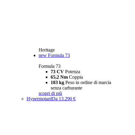
Heritage
new
Formula 73
Formula 73
73 CV
Potenza
65,2 Nm
Coppia
183 kg
Peso in ordine di marcia
senza carburante
scopri di più
Hypermotard
Da 13.290 €