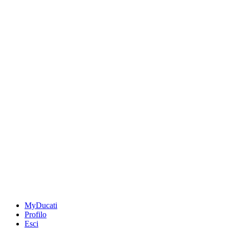
MyDucati
Profilo
Esci