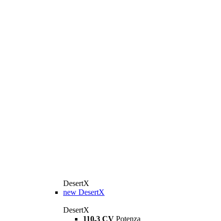
DesertX
new
DesertX
DesertX
110,3 CV
Potenza