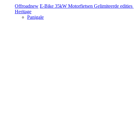
Offroad
new
E-Bike
35kW Motorfietsen
Gelimiteerde edities
Heritage
Panigale