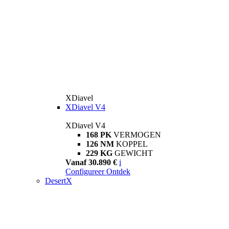
XDiavel
XDiavel V4
XDiavel V4
168 PK
VERMOGEN
126 NM
KOPPEL
229 KG
GEWICHT
Vanaf 30.890 €
i
Configureer
Ontdek
DesertX