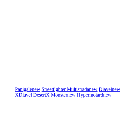
Panigale
new
Streetfighter
Multistrada
new
Diavel
new
XDiavel
DesertX
Monster
new
Hypermotard
new