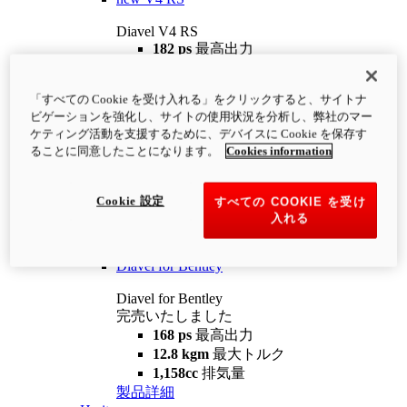
Diavel V4 RS
182 ps
最高出力
12.2 kgm
最大トルク
220 kg
装備重量（燃料を除く）
「すべての Cookie を受け入れる」をクリックすると、サイトナ
¥4,400,000
i
ビゲーションを強化し、サイトの使用状況を分析し、弊社のマー
コンフィギュレーター
製品詳細
ケティング活動を支援するために、デバイスに Cookie を保存す
new
V4 RS 100
ることに同意したことになります。
Cookies information
Diavel V4 RS 100
182 ps
最高出力
Cookie 設定
すべての COOKIE を受け
12.2 kgm
最大トルク
入れる
220 kg
装備重量（燃料を除く）
製品詳細
Diavel for Bentley
Diavel for Bentley
完売いたしました
168 ps
最高出力
12.8 kgm
最大トルク
1,158cc
排気量
製品詳細