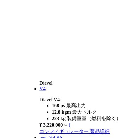
Diavel
V4
Diavel V4
168 ps
最高出力
12.8 kgm
最大トルク
223 kg
装備重量（燃料を除く）
¥ 3,220,000～
i
コンフィギュレーター
製品詳細
new
V4 RS