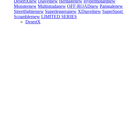
DesertX
new
Diavel
new
Heritage
new
Hypermotard
new
Monster
new
Multistrada
new
OFF-ROAD
new
Panigale
new
Streetfighter
new
Superleggera
new
XDiavel
new
SuperSport
Scrambler
new
LIMITED SERIES
DesertX