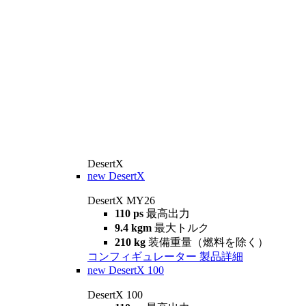
DesertX
new
DesertX
DesertX MY26
110 ps
最高出力
9.4 kgm
最大トルク
210 kg
装備重量（燃料を除く）
コンフィギュレーター
製品詳細
new
DesertX 100
DesertX 100