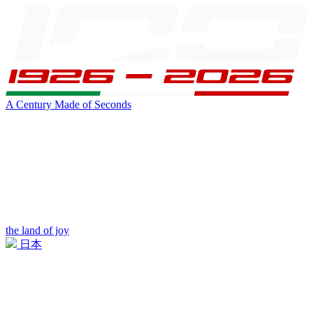
A Century Made of Seconds
the land of joy
日本