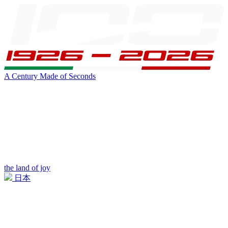
A Century Made of Seconds
the land of joy
日本