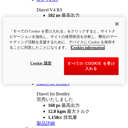
Diavel V4 RS
182 ps
最高出力
12.2 kgm
最大トルク
220 kg
装備重量（燃料を除く）
「すべての Cookie を受け入れる」をクリックすると、サイトナ
¥4,400,000
i
ビゲーションを強化し、サイトの使用状況を分析し、弊社のマー
コンフィギュレーター
製品詳細
ケティング活動を支援するために、デバイスに Cookie を保存す
new
V4 RS 100
ることに同意したことになります。
Cookies information
Diavel V4 RS 100
182 ps
最高出力
Cookie 設定
すべての COOKIE を受け
12.2 kgm
最大トルク
入れる
220 kg
装備重量（燃料を除く）
製品詳細
Diavel for Bentley
Diavel for Bentley
完売いたしました
168 ps
最高出力
12.8 kgm
最大トルク
1,158cc
排気量
製品詳細