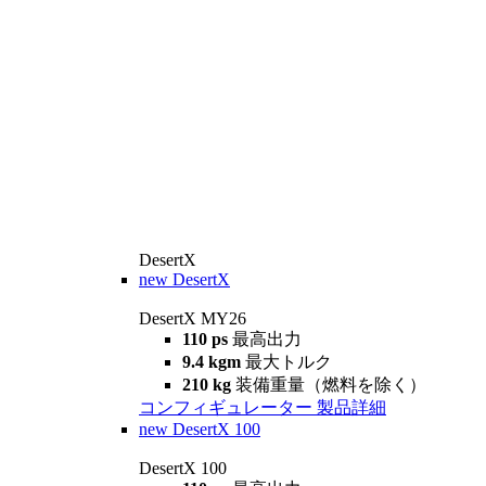
DesertX
new
DesertX
DesertX MY26
110 ps
最高出力
9.4 kgm
最大トルク
210 kg
装備重量（燃料を除く）
コンフィギュレーター
製品詳細
new
DesertX 100
DesertX 100