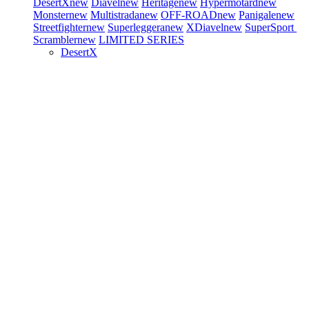
DesertX
new
Diavel
new
Heritage
new
Hypermotard
new
Monster
new
Multistrada
new
OFF-ROAD
new
Panigale
new
Streetfighter
new
Superleggera
new
XDiavel
new
SuperSport
Scrambler
new
LIMITED SERIES
DesertX