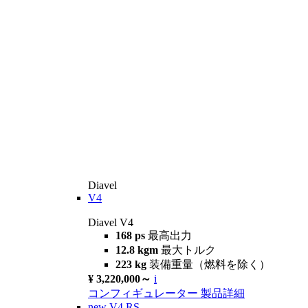
Diavel
V4
Diavel V4
168 ps
最高出力
12.8 kgm
最大トルク
223 kg
装備重量（燃料を除く）
¥ 3,220,000～
i
コンフィギュレーター
製品詳細
new
V4 RS