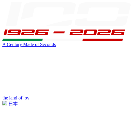
A Century Made of Seconds
the land of joy
日本