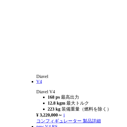
Diavel
V4
Diavel V4
168 ps
最高出力
12.8 kgm
最大トルク
223 kg
装備重量（燃料を除く）
¥ 3,220,000～
i
コンフィギュレーター
製品詳細
new
V4 RS