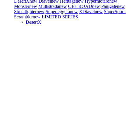
DesertX
new
Diavel
new
Heritage
new
Hypermotard
new
Monster
new
Multistrada
new
OFF-ROAD
new
Panigale
new
Streetfighter
new
Superleggera
new
XDiavel
new
SuperSport
Scrambler
new
LIMITED SERIES
DesertX