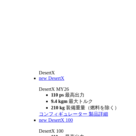
DesertX
new
DesertX
DesertX MY26
110 ps
最高出力
9.4 kgm
最大トルク
210 kg
装備重量（燃料を除く）
コンフィギュレーター
製品詳細
new
DesertX 100
DesertX 100