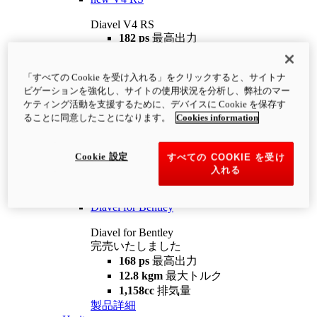
Diavel V4 RS
182 ps
最高出力
12.2 kgm
最大トルク
220 kg
装備重量（燃料を除く）
「すべての Cookie を受け入れる」をクリックすると、サイトナ
¥4,400,000
i
ビゲーションを強化し、サイトの使用状況を分析し、弊社のマー
コンフィギュレーター
製品詳細
ケティング活動を支援するために、デバイスに Cookie を保存す
new
V4 RS 100
ることに同意したことになります。
Cookies information
Diavel V4 RS 100
182 ps
最高出力
Cookie 設定
すべての COOKIE を受け
12.2 kgm
最大トルク
入れる
220 kg
装備重量（燃料を除く）
製品詳細
Diavel for Bentley
Diavel for Bentley
完売いたしました
168 ps
最高出力
12.8 kgm
最大トルク
1,158cc
排気量
製品詳細