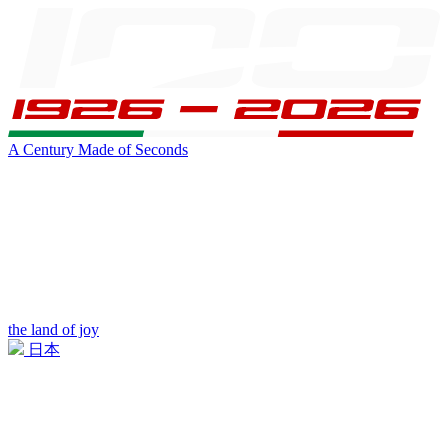
A Century Made of Seconds
the land of joy
日本