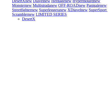
DesertX
new
Diavel
new
Heritage
new
Hypermotard
new
Monster
new
Multistrada
new
OFF-ROAD
new
Panigale
new
Streetfighter
new
Superleggera
new
XDiavel
new
SuperSport
Scrambler
new
LIMITED SERIES
DesertX