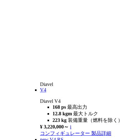
Diavel
V4
Diavel V4
168 ps
最高出力
12.8 kgm
最大トルク
223 kg
装備重量（燃料を除く）
¥ 3,220,000～
i
コンフィギュレーター
製品詳細
new
V4 RS