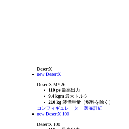
DesertX
new
DesertX
DesertX MY26
110 ps
最高出力
9.4 kgm
最大トルク
210 kg
装備重量（燃料を除く）
コンフィギュレーター
製品詳細
new
DesertX 100
DesertX 100