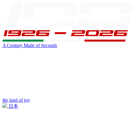
A Century Made of Seconds
the land of joy
日本