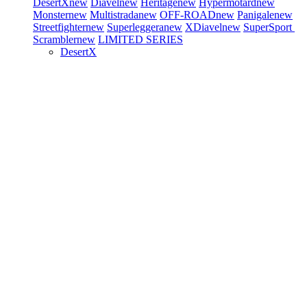
DesertX
new
Diavel
new
Heritage
new
Hypermotard
new
Monster
new
Multistrada
new
OFF-ROAD
new
Panigale
new
Streetfighter
new
Superleggera
new
XDiavel
new
SuperSport
Scrambler
new
LIMITED SERIES
DesertX