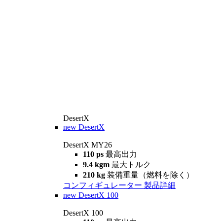
DesertX
new
DesertX
DesertX MY26
110 ps
最高出力
9.4 kgm
最大トルク
210 kg
装備重量（燃料を除く）
コンフィギュレーター
製品詳細
new
DesertX 100
DesertX 100