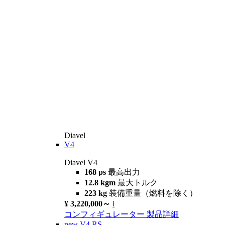
Diavel
V4
Diavel V4
168 ps
最高出力
12.8 kgm
最大トルク
223 kg
装備重量（燃料を除く）
¥ 3,220,000～
i
コンフィギュレーター
製品詳細
new
V4 RS