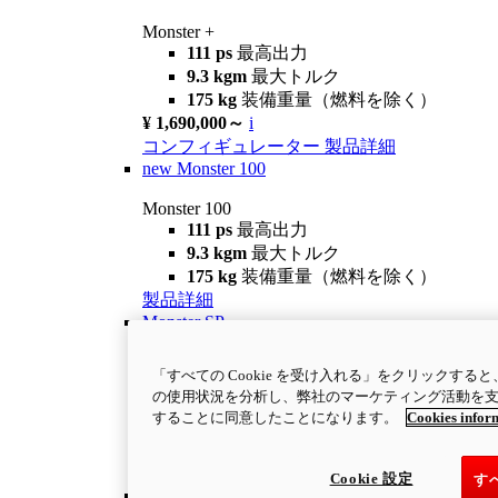
Monster +
111 ps
最高出力
9.3 kgm
最大トルク
175 kg
装備重量（燃料を除く）
¥ 1,690,000～
i
コンフィギュレーター
製品詳細
new
Monster 100
Monster 100
111 ps
最高出力
9.3 kgm
最大トルク
175 kg
装備重量（燃料を除く）
製品詳細
Monster SP
Monster SP
「すべての Cookie を受け入れる」をクリックす
111 ps
最高出力
の使用状況を分析し、弊社のマーケティング活動を支援す
9.5 kgm
最大トルク
することに同意したことになります。
Cookies infor
177 kg
装備重量（燃料を除く）
¥ 1,940,000
i
コンフィギュレーター
製品詳細
Cookie 設定
す
30° Anniversario