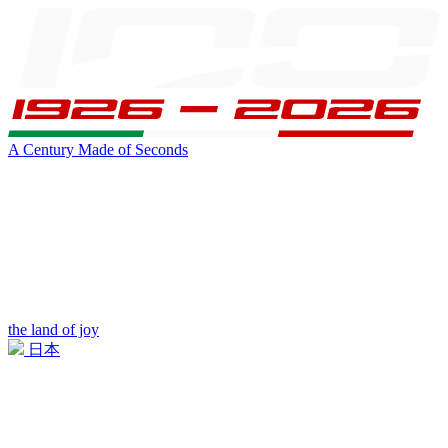
A Century Made of Seconds
the land of joy
日本