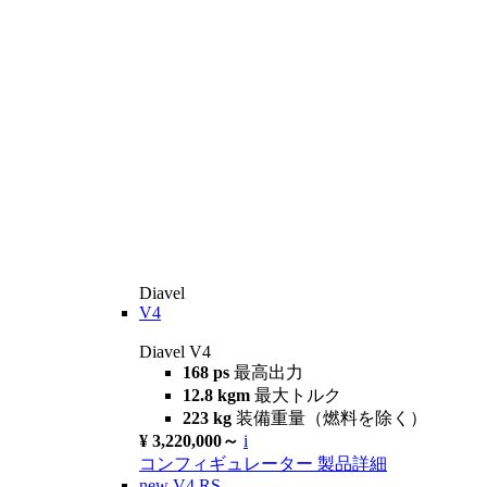
Diavel
V4
Diavel V4
168 ps
最高出力
12.8 kgm
最大トルク
223 kg
装備重量（燃料を除く）
¥ 3,220,000～
i
コンフィギュレーター
製品詳細
new
V4 RS