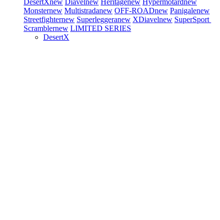
DesertX
new
Diavel
new
Heritage
new
Hypermotard
new
Monster
new
Multistrada
new
OFF-ROAD
new
Panigale
new
Streetfighter
new
Superleggera
new
XDiavel
new
SuperSport
Scrambler
new
LIMITED SERIES
DesertX