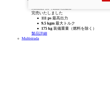
Monster 30° Anniversario
完売いたしました
111 ps
最高出力
9.5 kgm
最大トルク
175 kg
装備重量（燃料を除く）
製品詳細
Multistrada