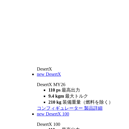
DesertX
new
DesertX
DesertX MY26
110 ps
最高出力
9.4 kgm
最大トルク
210 kg
装備重量（燃料を除く）
コンフィギュレーター
製品詳細
new
DesertX 100
DesertX 100