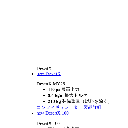
DesertX
new
DesertX
DesertX MY26
110 ps
最高出力
9.4 kgm
最大トルク
210 kg
装備重量（燃料を除く）
コンフィギュレーター
製品詳細
new
DesertX 100
DesertX 100