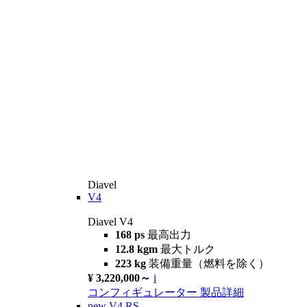
Diavel
V4
Diavel V4
168 ps
最高出力
12.8 kgm
最大トルク
223 kg
装備重量（燃料を除く）
¥ 3,220,000～
i
コンフィギュレーター
製品詳細
new
V4 RS