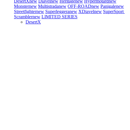
DesertX
new
Diavel
new
Heritage
new
Hypermotard
new
Monster
new
Multistrada
new
OFF-ROAD
new
Panigale
new
Streetfighter
new
Superleggera
new
XDiavel
new
SuperSport
Scrambler
new
LIMITED SERIES
DesertX