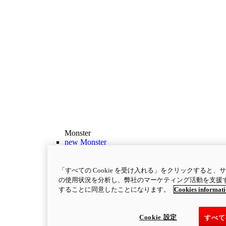
Monster
new
Monster
Monster
111 ps
最高出力
「すべての Cookie を受け入れる」をクリックすると
9.3 kgm
最大トルク
の使用状況を分析し、弊社のマーケティング活動を支援するた
することに同意したことになります。
Cookies informat
175 kg
装備重量（燃料を除く）
￥1,662,000～
i
コンフィギュレーター
製品詳細
Cookie 設定
すべて
new
Monster +