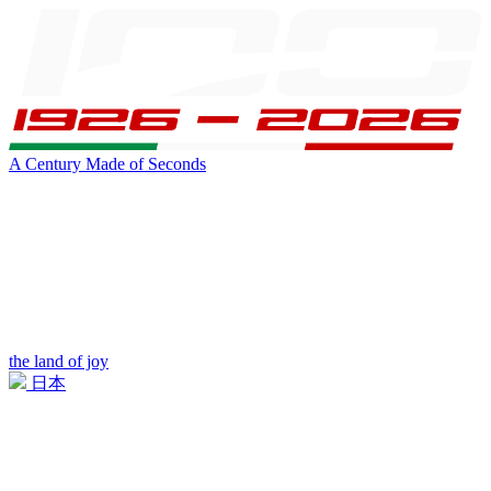
A Century Made of Seconds
the land of joy
日本