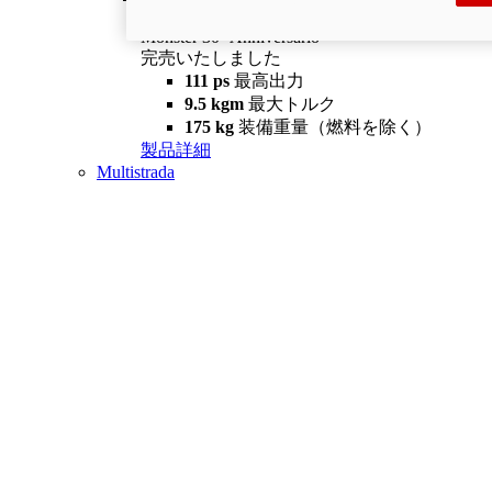
Monster 30° Anniversario
完売いたしました
111 ps
最高出力
9.5 kgm
最大トルク
175 kg
装備重量（燃料を除く）
製品詳細
Multistrada