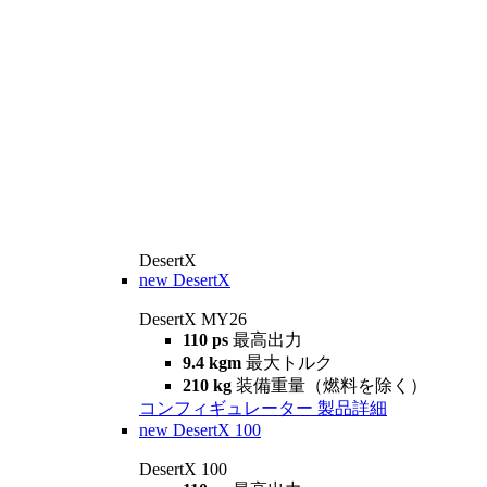
DesertX
new
DesertX
DesertX MY26
110 ps
最高出力
9.4 kgm
最大トルク
210 kg
装備重量（燃料を除く）
コンフィギュレーター
製品詳細
new
DesertX 100
DesertX 100