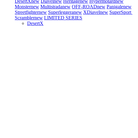
DesertX
new
Diavel
new
Heritage
new
Hypermotard
new
Monster
new
Multistrada
new
OFF-ROAD
new
Panigale
new
Streetfighter
new
Superleggera
new
XDiavel
new
SuperSport
Scrambler
new
LIMITED SERIES
DesertX