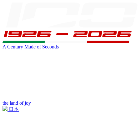
A Century Made of Seconds
the land of joy
日本