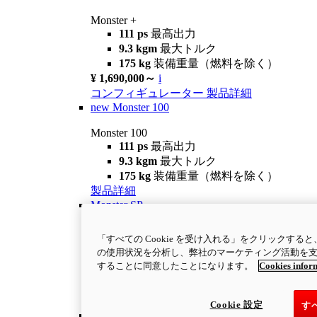
Monster +
111 ps
最高出力
9.3 kgm
最大トルク
175 kg
装備重量（燃料を除く）
¥ 1,690,000～
i
コンフィギュレーター
製品詳細
new
Monster 100
Monster 100
111 ps
最高出力
9.3 kgm
最大トルク
175 kg
装備重量（燃料を除く）
製品詳細
Monster SP
Monster SP
「すべての Cookie を受け入れる」をクリックす
111 ps
最高出力
の使用状況を分析し、弊社のマーケティング活動を支援す
9.5 kgm
最大トルク
することに同意したことになります。
Cookies infor
177 kg
装備重量（燃料を除く）
¥ 1,940,000
i
コンフィギュレーター
製品詳細
Cookie 設定
す
30° Anniversario