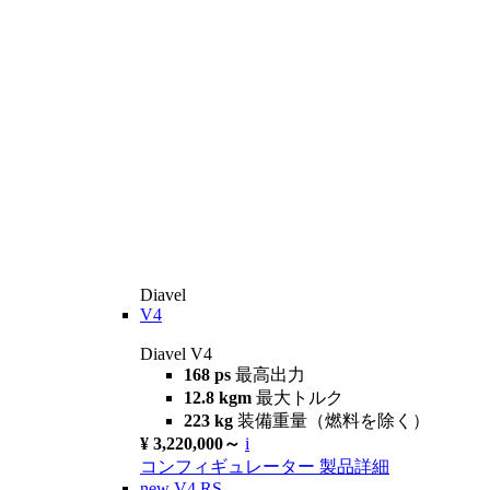
Diavel
V4
Diavel V4
168 ps
最高出力
12.8 kgm
最大トルク
223 kg
装備重量（燃料を除く）
¥ 3,220,000～
i
コンフィギュレーター
製品詳細
new
V4 RS