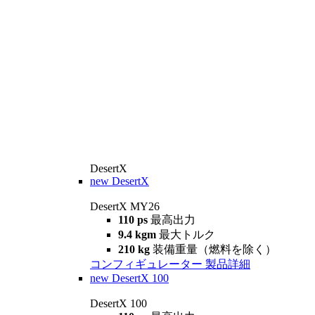
DesertX
new
DesertX
DesertX MY26
110 ps
最高出力
9.4 kgm
最大トルク
210 kg
装備重量（燃料を除く）
コンフィギュレーター
製品詳細
new
DesertX 100
DesertX 100