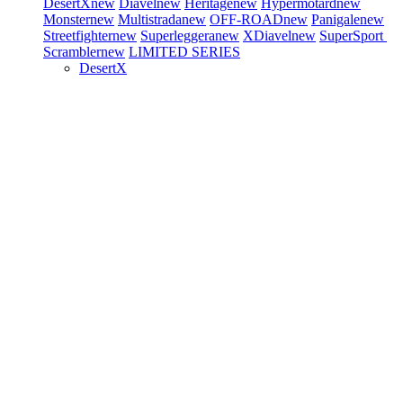
DesertX
new
Diavel
new
Heritage
new
Hypermotard
new
Monster
new
Multistrada
new
OFF-ROAD
new
Panigale
new
Streetfighter
new
Superleggera
new
XDiavel
new
SuperSport
Scrambler
new
LIMITED SERIES
DesertX