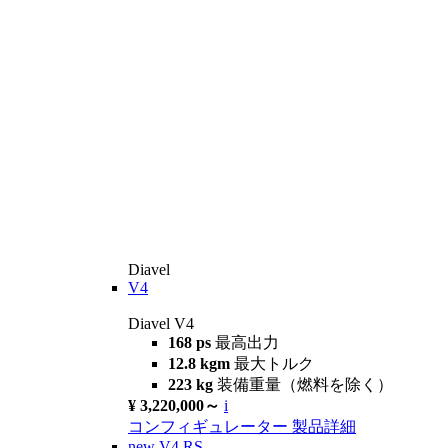
Diavel
V4
Diavel V4
168 ps
最高出力
12.8 kgm
最大トルク
223 kg
装備重量（燃料を除く）
¥ 3,220,000～
i
コンフィギュレーター
製品詳細
new
V4 RS