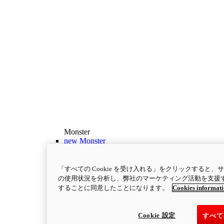
Monster
new
Monster
Monster
111 ps
最高出力
「すべての Cookie を受け入れる」をクリックすると
9.3 kgm
最大トルク
の使用状況を分析し、弊社のマーケティング活動を支援するた
することに同意したことになります。
Cookies informat
175 kg
装備重量（燃料を除く）
￥1,662,000～
i
コンフィギュレーター
製品詳細
Cookie 設定
すべて
new
Monster +