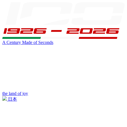
A Century Made of Seconds
the land of joy
日本