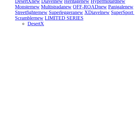
DesertX
new
Diavel
new
Heritage
new
Hypermotard
new
Monster
new
Multistrada
new
OFF-ROAD
new
Panigale
new
Streetfighter
new
Superleggera
new
XDiavel
new
SuperSport
Scrambler
new
LIMITED SERIES
DesertX