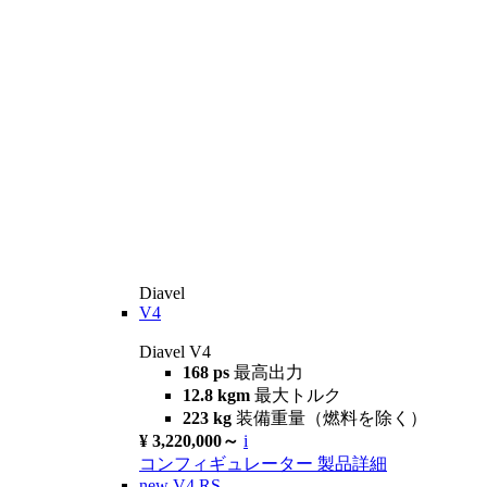
Diavel
V4
Diavel V4
168 ps
最高出力
12.8 kgm
最大トルク
223 kg
装備重量（燃料を除く）
¥ 3,220,000～
i
コンフィギュレーター
製品詳細
new
V4 RS