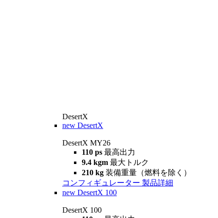
DesertX
new
DesertX
DesertX MY26
110 ps
最高出力
9.4 kgm
最大トルク
210 kg
装備重量（燃料を除く）
コンフィギュレーター
製品詳細
new
DesertX 100
DesertX 100