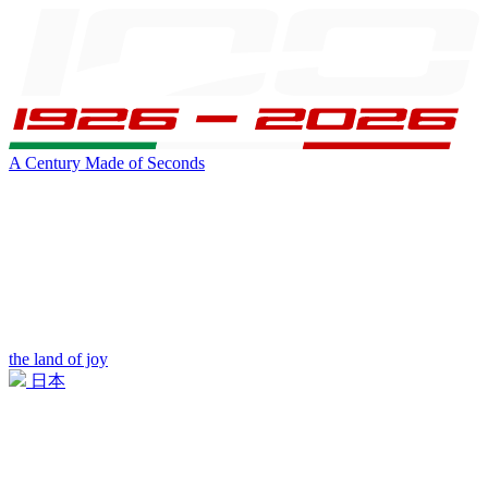
A Century Made of Seconds
the land of joy
日本