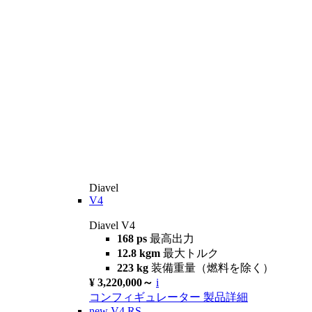
Diavel
V4
Diavel V4
168 ps
最高出力
12.8 kgm
最大トルク
223 kg
装備重量（燃料を除く）
¥ 3,220,000～
i
コンフィギュレーター
製品詳細
new
V4 RS