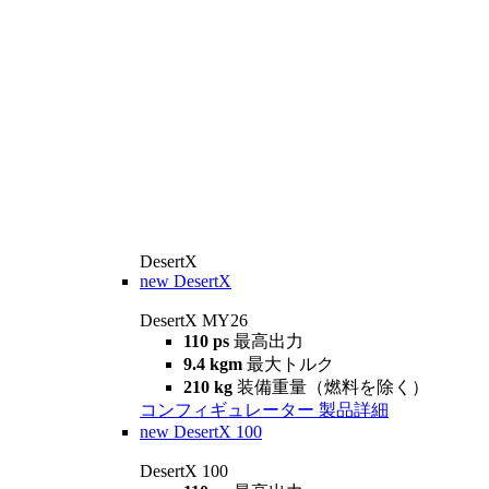
DesertX
new
DesertX
DesertX MY26
110 ps
最高出力
9.4 kgm
最大トルク
210 kg
装備重量（燃料を除く）
コンフィギュレーター
製品詳細
new
DesertX 100
DesertX 100