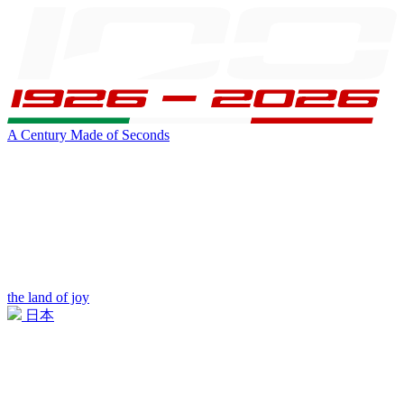
A Century Made of Seconds
the land of joy
日本