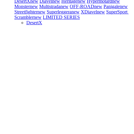
DesertX
new
Diavel
new
Heritage
new
Hypermotard
new
Monster
new
Multistrada
new
OFF-ROAD
new
Panigale
new
Streetfighter
new
Superleggera
new
XDiavel
new
SuperSport
Scrambler
new
LIMITED SERIES
DesertX