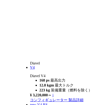
Diavel
V4
Diavel V4
168 ps
最高出力
12.8 kgm
最大トルク
223 kg
装備重量（燃料を除く）
¥ 3,220,000～
i
コンフィギュレーター
製品詳細
new
V4 RS