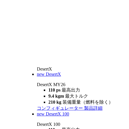
DesertX
new
DesertX
DesertX MY26
110 ps
最高出力
9.4 kgm
最大トルク
210 kg
装備重量（燃料を除く）
コンフィギュレーター
製品詳細
new
DesertX 100
DesertX 100