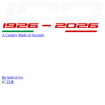
A Century Made of Seconds
the land of joy
日本