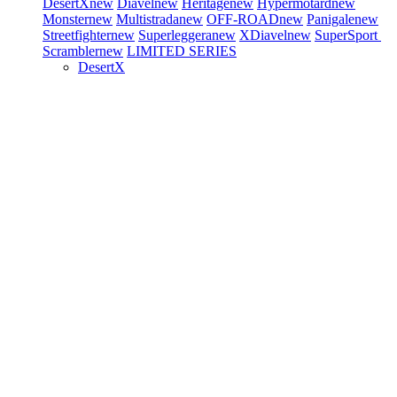
DesertX
new
Diavel
new
Heritage
new
Hypermotard
new
Monster
new
Multistrada
new
OFF-ROAD
new
Panigale
new
Streetfighter
new
Superleggera
new
XDiavel
new
SuperSport
Scrambler
new
LIMITED SERIES
DesertX