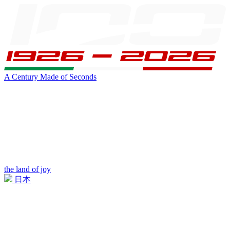
A Century Made of Seconds
the land of joy
日本