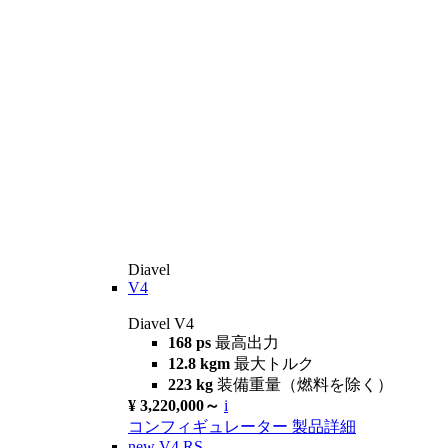
Diavel
V4
Diavel V4
168 ps
最高出力
12.8 kgm
最大トルク
223 kg
装備重量（燃料を除く）
¥ 3,220,000～
i
コンフィギュレーター
製品詳細
new
V4 RS