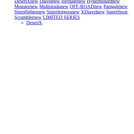
DesertX
new
Diavel
new
Heritage
new
Hypermotard
new
Monster
new
Multistrada
new
OFF-ROAD
new
Panigale
new
Streetfighter
new
Superleggera
new
XDiavel
new
SuperSport
Scrambler
new
LIMITED SERIES
DesertX