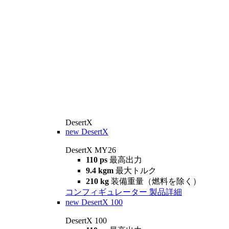
DesertX
new
DesertX
DesertX MY26
110 ps
最高出力
9.4 kgm
最大トルク
210 kg
装備重量（燃料を除く）
コンフィギュレーター
製品詳細
new
DesertX 100
DesertX 100