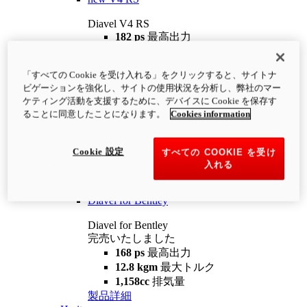
Diavel V4 RS
182 ps
最高出力
12.2 kgm
最大トルク
220 kg
装備重量（燃料を除く）
「すべての Cookie を受け入れる」をクリックすると、サイトナ
¥4,400,000
i
ビゲーションを強化し、サイトの使用状況を分析し、弊社のマー
コンフィギュレーター
製品詳細
ケティング活動を支援するために、デバイスに Cookie を保存す
new
V4 RS 100
ることに同意したことになります。
Cookies information
Diavel V4 RS 100
182 ps
最高出力
Cookie 設定
すべての COOKIE を受け
12.2 kgm
最大トルク
入れる
220 kg
装備重量（燃料を除く）
製品詳細
Diavel for Bentley
Diavel for Bentley
完売いたしました
168 ps
最高出力
12.8 kgm
最大トルク
1,158cc
排気量
製品詳細