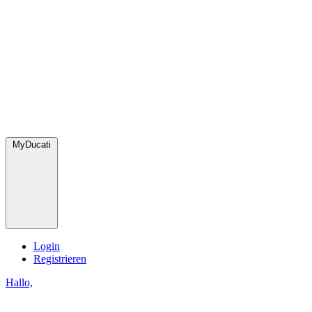
MyDucati
Login
Registrieren
Hallo,