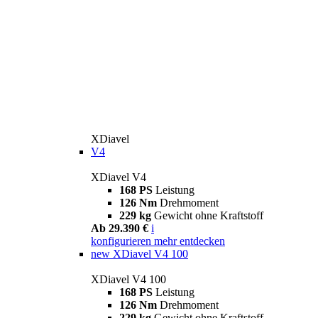
XDiavel
V4
XDiavel V4
168 PS
Leistung
126 Nm
Drehmoment
229 kg
Gewicht ohne Kraftstoff
Ab 29.390 €
i
konfigurieren
mehr entdecken
new
XDiavel V4 100
XDiavel V4 100
168 PS
Leistung
126 Nm
Drehmoment
229 kg
Gewicht ohne Kraftstoff