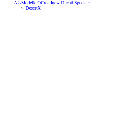
A2-Modelle
Offroad
new
Ducati Speciale
DesertX