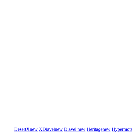
DesertX
new
XDiavel
new
Diavel
new
Heritage
new
Hypermot