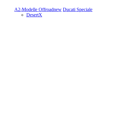
A2-Modelle
Offroad
new
Ducati Speciale
DesertX