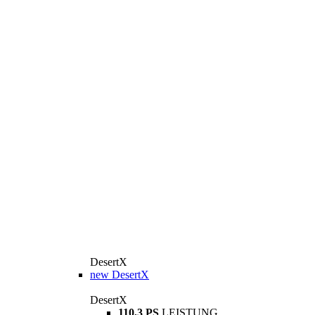
DesertX
new
DesertX
DesertX
110,3 PS
LEISTUNG