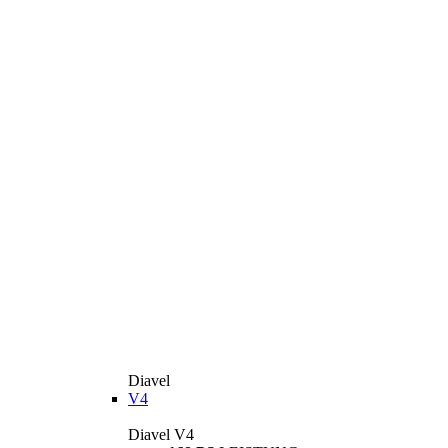
Diavel
V4
Diavel V4