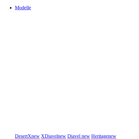
Modelle
DesertX
new
XDiavel
new
Diavel
new
Heritage
new