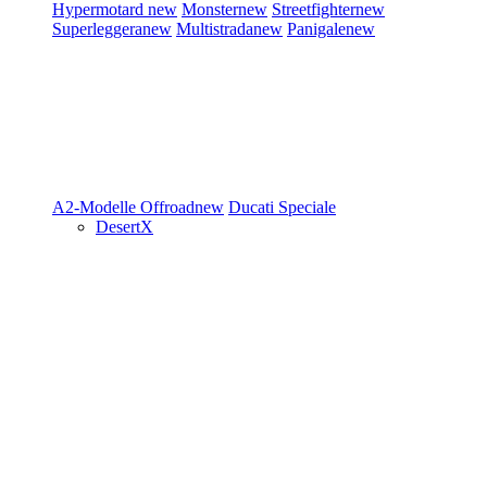
Hypermotard
new
Monster
new
Streetfighter
new
Superleggera
new
Multistrada
new
Panigale
new
A2-Modelle
Offroad
new
Ducati Speciale
DesertX