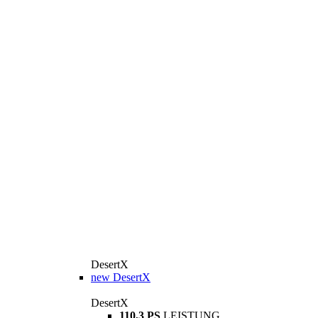
DesertX
new
DesertX
DesertX
110,3 PS
LEISTUNG