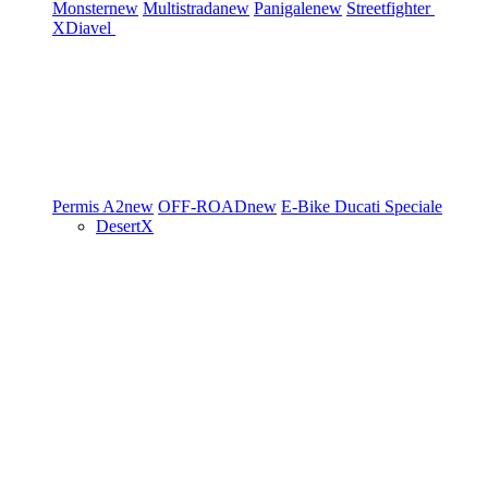
Monster
new
Multistrada
new
Panigale
new
Streetfighter
XDiavel
Permis A2
new
OFF-ROAD
new
E-Bike
Ducati Speciale
DesertX