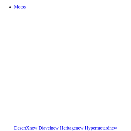
Motos
DesertX
new
Diavel
new
Heritage
new
Hypermotard
new