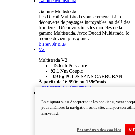
Gamme Multistrada
Gamme Multistrada
Les Ducati Multistrada vous emmènent à la
découverte de paysages incroyables, au-delà des
frontières. Découvrez tous les modèles de la
gamme Multistrada. Avec Ducati Multistrada, le
monde devient plus grand.
En savoir plus
V2
Multistrada V2
115,6 ch
Puissance
92,1 Nm
Couple
199 kg
POIDS SANS CARBURANT
À partir de 16 590€ ou 159€/mois
i
Configurez-la
Découvrez-la
V2 S
En cliquant sur « Accepter tous les cookies », vous accept
Multistrada V2 S
pour améliorer la navigation sur le site, analyser son utili
115,6 ch
PUISSANCE
marketing.
92,1 Nm
COUPLE
202 kg
POIDS SANS CARBURANT
À partir de 19 290€ ou 199€/mois
i
Paramètres des cookies
AU
Configurez-la
Découvrez-la