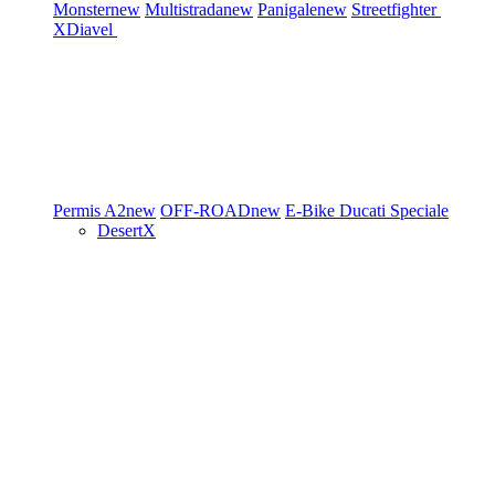
Monster
new
Multistrada
new
Panigale
new
Streetfighter
XDiavel
Permis A2
new
OFF-ROAD
new
E-Bike
Ducati Speciale
DesertX