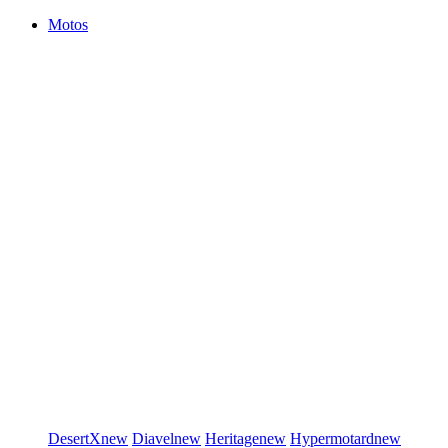
Motos
DesertX
new
Diavel
new
Heritage
new
Hypermotard
new