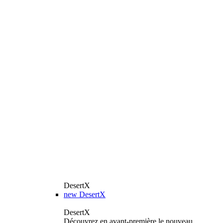
DesertX
new
DesertX
DesertX
Découvrez en avant-première le nouveau