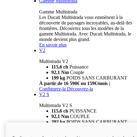
Gamme Multistrada
Gamme Multistrada
Les Ducati Multistrada vous emmènent à la
découverte de paysages incroyables, au-delà des
frontières. Découvrez tous les modèles de la
gamme Multistrada. Avec Ducati Multistrada, le
monde devient plus grand.
En savoir plus
V2
Multistrada V2
115,6 ch
Puissance
92,1 Nm
Couple
199 kg
POIDS SANS CARBURANT
À partir de 16 590€ ou 159€/mois
i
Configurez-la
Découvrez-la
V2 S
Multistrada V2 S
115,6 ch
PUISSANCE
92,1 Nm
COUPLE
202 kg
POIDS SANS CARBURANT
À partir de 19 290€ ou 199€/mois
i
Configurez-la
Découvrez-la