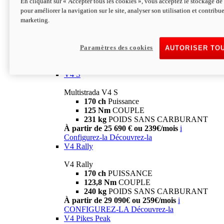
En cliquant sur « Accepter tous les cookies », vous acceptez le stockage de 
V4
pour améliorer la navigation sur le site, analyser son utilisation et contribue
marketing.
Multistrada V4
170 ch
Puissance
125 Nm
Couple
229 Kg
POIDS SANS CARBURANT
Paramètres des cookies
AUTORISER TO
À partir de 21 590€ ou 199€/mois
i
Configurez-la
Découvrez-la
V4 S
Multistrada V4 S
170 ch
Puissance
125 Nm
COUPLE
231 kg
POIDS SANS CARBURANT
À partir de 25 690 € ou 239€/mois
i
Configurez-la
Découvrez-la
V4 Rally
V4 Rally
170 ch
PUISSANCE
123,8 Nm
COUPLE
240 kg
POIDS SANS CARBURANT
À partir de 29 090€ ou 259€/mois
i
CONFIGUREZ-LA
Découvrez-la
V4 Pikes Peak