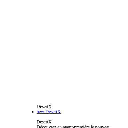
DesertX
new
DesertX
DesertX
Découvrez en avant-première le nouveau