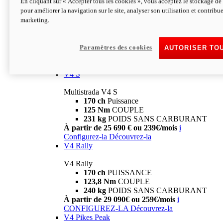
En cliquant sur « Accepter tous les cookies », vous acceptez le stockage de 
V4
pour améliorer la navigation sur le site, analyser son utilisation et contribue
marketing.
Multistrada V4
170 ch
Puissance
125 Nm
Couple
229 Kg
POIDS SANS CARBURANT
Paramètres des cookies
AUTORISER TO
À partir de 21 590€ ou 199€/mois
i
Configurez-la
Découvrez-la
V4 S
Multistrada V4 S
170 ch
Puissance
125 Nm
COUPLE
231 kg
POIDS SANS CARBURANT
À partir de 25 690 € ou 239€/mois
i
Configurez-la
Découvrez-la
V4 Rally
V4 Rally
170 ch
PUISSANCE
123,8 Nm
COUPLE
240 kg
POIDS SANS CARBURANT
À partir de 29 090€ ou 259€/mois
i
CONFIGUREZ-LA
Découvrez-la
V4 Pikes Peak