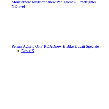
Monster
new
Multistrada
new
Panigale
new
Streetfighter
XDiavel
Permis A2
new
OFF-ROAD
new
E-Bike
Ducati Speciale
DesertX