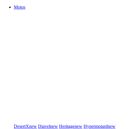
Motos
DesertX
new
Diavel
new
Heritage
new
Hypermotard
new