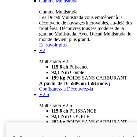
Gamme Multistrada
Gamme Multistrada
Les Ducati Multistrada vous emmènent à la
découverte de paysages incroyables, au-delà des
frontières. Découvrez tous les modèles de la
gamme Multistrada. Avec Ducati Multistrada, le
monde devient plus grand.
En savoir plus
V2
Multistrada V2
115,6 ch
Puissance
92,1 Nm
Couple
199 kg
POIDS SANS CARBURANT
À partir de 16 590€ ou 159€/mois
i
Configurez-la
Découvrez-la
V2 S
Multistrada V2 S
115,6 ch
PUISSANCE
92,1 Nm
COUPLE
202 kg
POIDS SANS CARBURANT
À partir de 19 290€ ou 199€/mois
i
Configurez-la
Découvrez-la